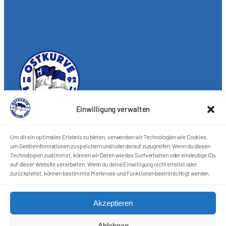
Einwilligung verwalten
Förderkreis Ostkurve e.V.
Um dir ein optimales Erlebnis zu bieten, verwenden wir Technologien wie Cookies,
Sei ein Teil des Ganzen!
um Geräteinformationen zu speichern und/oder darauf zuzugreifen. Wenn du diesen
Technologien zustimmst, können wir Daten wie das Surfverhalten oder eindeutige IDs
Kontakt
auf dieser Website verarbeiten. Wenn du deine Einwilligung nicht erteilst oder
Impressum
zurückziehst, können bestimmte Merkmale und Funktionen beeinträchtigt werden.
Cookie-Richtlinie (EU)
Datenschutzerklärung
Akzeptieren
Harlekins Berlin ’98
Ablehnen