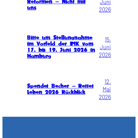
Juni
Reformen – Nicht mit
uns
2026
Bitte um Stellungnahme
15.
im Vorfeld der IMK vom
Juni
17. bis 19. Juni 2026 in
2026
Hamburg
12.
Spendet Becher – Rettet
Mai
Leben 2026 Rückblick
2026