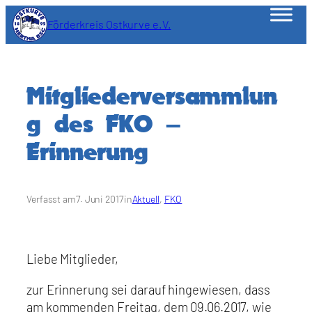
Zum
Förderkreis Ostkurve e.V.
Inhalt
springen
Mitgliederversammlun
g des FKO –
Erinnerung
Verfasst am
7. Juni 2017
in
Aktuell
, 
FKO
Liebe Mitglieder,
zur Erinnerung sei darauf hingewiesen, dass
am kommenden Freitag, dem 09.06.2017, wie