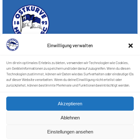
Einwilligung verwalten
Förderkreis Ostkurve e.V.
Sei ein Teil des Ganzen!
Um dir ein optimales Erlebnis zu bieten, verwenden wir Technologien wie Cookies,
um Geräteinformationen zu speichern und/oder darauf zuzugreifen. Wenn du diesen
Kontakt
Technologien zustimmst, können wir Daten wie das Surfverhalten oder eindeutige IDs
Impressum
auf dieser Website verarbeiten. Wenn du deine Einwilligung nicht erteilst oder
Cookie-Richtlinie (EU)
zurückziehst, können bestimmte Merkmale und Funktionen beeinträchtigt werden.
Datenschutzerklärung
Akzeptieren
Harlekins Berlin ’98
Ablehnen
Supporters Karlsruhe
Einstellungen ansehen
Unser Fußball