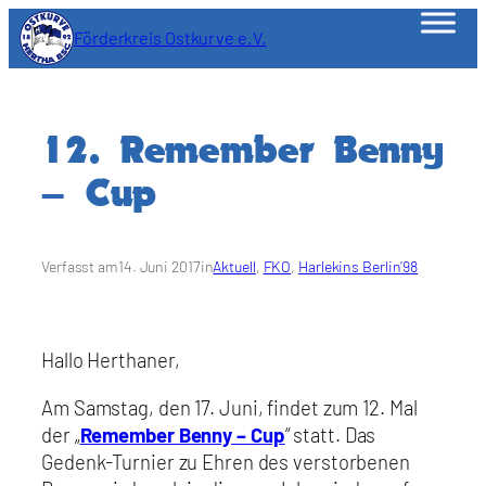
Zum
Förderkreis Ostkurve e.V.
Inhalt
springen
12. Remember Benny
– Cup
Verfasst am
14. Juni 2017
in
Aktuell
, 
FKO
, 
Harlekins Berlin’98
Hallo Herthaner,
Am Samstag, den 17. Juni, findet zum 12. Mal
der „
Remember Benny – Cup
“ statt. Das
Gedenk-Turnier zu Ehren des verstorbenen