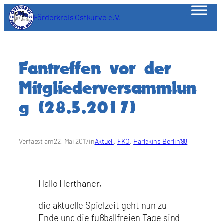
Zum
Förderkreis Ostkurve e.V.
Inhalt
springen
Fantreffen vor der
Mitgliederversammlun
g (28.5.2017)
Verfasst am
22. Mai 2017
in
Aktuell
, 
FKO
, 
Harlekins Berlin’98
Hallo Herthaner,
die aktuelle Spielzeit geht nun zu
Ende und die fußballfreien Tage sind