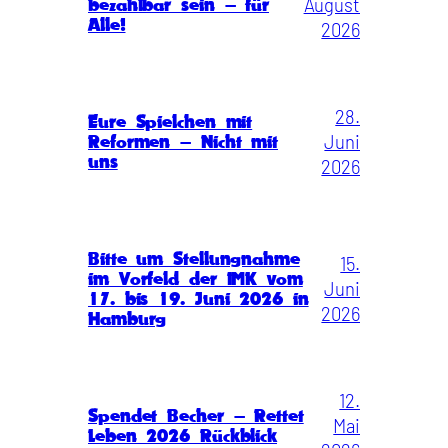
August
bezahlbar sein – für
Alle!
2026
28.
Eure Spielchen mit
Juni
Reformen – Nicht mit
uns
2026
Bitte um Stellungnahme
15.
im Vorfeld der IMK vom
Juni
17. bis 19. Juni 2026 in
2026
Hamburg
12.
Spendet Becher – Rettet
Mai
Leben 2026 Rückblick