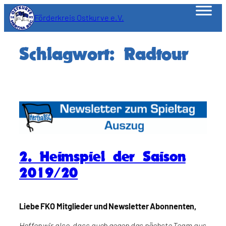
Zum
Förderkreis Ostkurve e.V.
Inhalt
springen
Schlagwort:
Radtour
2. Heimspiel der Saison
2019/20
Liebe FKO Mitglieder und Newsletter Abonnenten,
Hoffen wir also, dass auch gegen das nächste Team aus