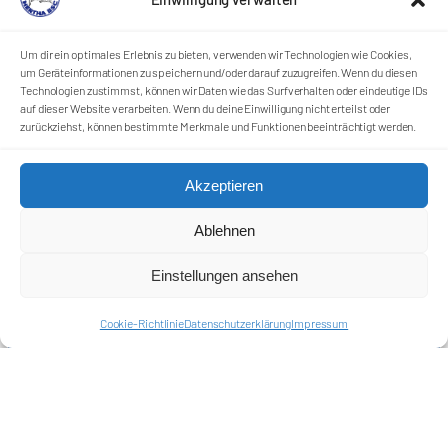
Um dir ein optimales Erlebnis zu bieten, verwenden wir Technologien wie Cookies,
um Geräteinformationen zu speichern und/oder darauf zuzugreifen. Wenn du diesen
Technologien zustimmst, können wir Daten wie das Surfverhalten oder eindeutige IDs
auf dieser Website verarbeiten. Wenn du deine Einwilligung nicht erteilst oder
zurückziehst, können bestimmte Merkmale und Funktionen beeinträchtigt werden.
Akzeptieren
Ablehnen
Einstellungen ansehen
Cookie-Richtlinie
Datenschutzerklärung
Impressum
Förderkreis Ostkurve e.V.