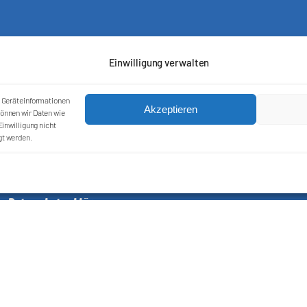
Einwilligung verwalten
m Geräteinformationen
Akzeptieren
önnen wir Daten wie
inwilligung nicht
gt werden.
Kontakt
Impressum
Cookie-Richtlinie (EU)
Datenschutzerklärung