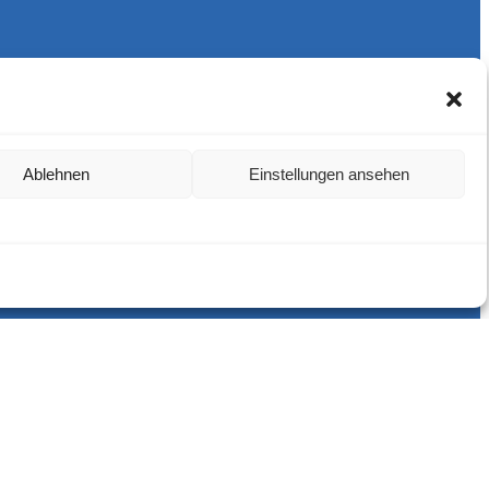
Ablehnen
Einstellungen ansehen
Harlekins Berlin ’98
Supporters Karlsruhe
Unser Fußball
Verbandstrafen abschaffen
Fanprojekt Berlin