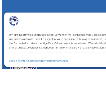
Um dir ein optimales Erlebnis zu bieten, verwenden wir Technologien wie Cookies, u
zu speichern und/oder darauf zuzugreifen. Wenn du diesen Technologien zustimmst, k
das Surfverhalten oder eindeutige IDs auf dieser Website verarbeiten. Wenn du deine E
erteilst oder zurückziehst, können bestimmte Merkmale und Funktionen beeinträchti
Cookie-Richtlinie
Datenschutzerklärung
Impressum
Förderkreis Ostkurve e.V.
Sei ein Teil des Ganzen!