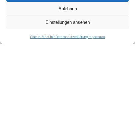
Ablehnen
Einstellungen ansehen
Cookie-Richtlinie
Datenschutzerklärung
Impressum
Förderkreis Ostkurve e.V.
Sei ein Teil des Ganzen!
Kontakt