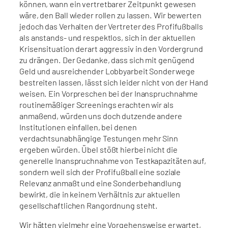
können, wann ein vertretbarer Zeitpunkt gewesen
wäre, den Ball wieder rollen zu lassen. Wir bewerten
jedoch das Verhalten der Vertreter des Profifußballs
als anstands- und respektlos, sich in der aktuellen
Krisensituation derart aggressiv in den Vordergrund
zu drängen. Der Gedanke, dass sich mit genügend
Geld und ausreichender Lobbyarbeit Sonderwege
bestreiten lassen, lässt sich leider nicht von der Hand
weisen. Ein Vorpreschen bei der Inanspruchnahme
routinemäßiger Screenings erachten wir als
anmaßend, würden uns doch dutzende andere
Institutionen einfallen, bei denen
verdachtsunabhängige Testungen mehr Sinn
ergeben würden. Übel stößt hierbei nicht die
generelle Inanspruchnahme von Testkapazitäten auf,
sondern weil sich der Profifußball eine soziale
Relevanz anmaßt und eine Sonderbehandlung
bewirkt, die in keinem Verhältnis zur aktuellen
gesellschaftlichen Rangordnung steht.
Wir hätten vielmehr eine Vorgehensweise erwartet,