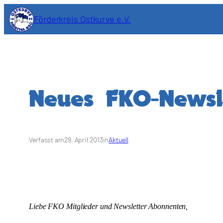
Zum
Förderkreis Ostkurve e.V.
Inhalt
springen
Neues FKO-Newsle
Verfasst am
29. April 2013
in
Aktuell
Liebe FKO Mitglieder und Newsletter Abonnenten,