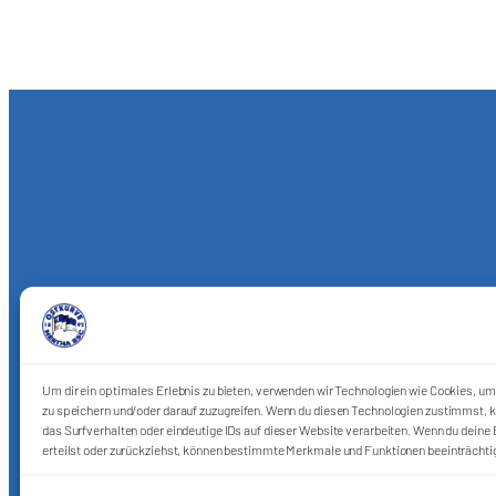
Um dir ein optimales Erlebnis zu bieten, verwenden wir Technologien wie Cookies, u
zu speichern und/oder darauf zuzugreifen. Wenn du diesen Technologien zustimmst, k
das Surfverhalten oder eindeutige IDs auf dieser Website verarbeiten. Wenn du deine E
erteilst oder zurückziehst, können bestimmte Merkmale und Funktionen beeinträchti