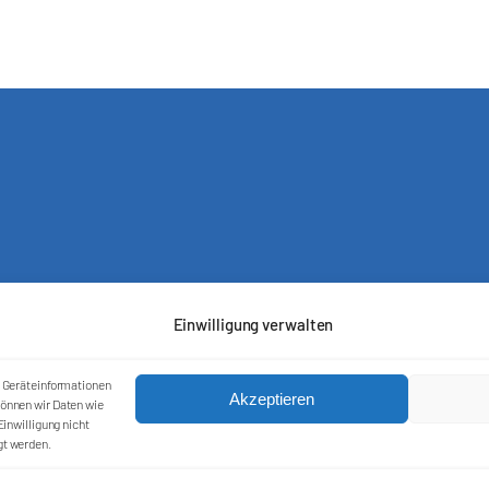
Einwilligung verwalten
m Geräteinformationen
Akzeptieren
önnen wir Daten wie
inwilligung nicht
Kontakt
gt werden.
Impressum
Cookie-Richtlinie (EU)