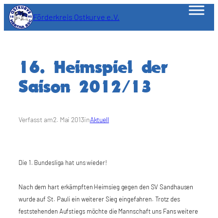
Zum
Förderkreis Ostkurve e.V.
Inhalt
springen
16. Heimspiel der
Saison 2012/13
Verfasst am
2. Mai 2013
in
Aktuell
Die 1. Bundesliga hat uns wieder!
Nach dem hart erkämpften Heimsieg gegen den SV Sandhausen
wurde auf St. Pauli ein weiterer Sieg eingefahren. Trotz des
feststehenden Aufstiegs möchte die Mannschaft uns Fans weitere