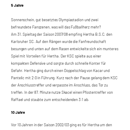
5 Jahre
Sonnenschein, gut besetztes Olympiastadion und zwei
befreundete Fanszenen, was will das Fußballherz mehr?
Am 31. Spieltag der Saison 2007/08 empfing Hertha B.S.C. den
Karlsruher SC. Auf den Rängen wurde die Fanfreundschaft
besungen und unten auf dem Rasen entwickelte sich ein munteres
Spiel mit Vorteilen für Hertha. Der KSC spielte aus einer
kompakten Defensive und sorgte durch schnelle Konter für
Gefahr. Hertha ging durch einen Doppelschlag von Kacar und
Pantelic mit 2:0 in Führung. Kurz nach der Pause gelang dem KSC
der Anschlusstreffer und verpasste im Anschluss, das Tor zu
treffen. In der 87. Minute nutze Skacel einen Pfostentreffer von
Raffael und staubte zum entscheidenden 3:1 ab.
10 Jahre
Vor 10 Jahren in der Saison 2002/03 ging es für Hertha um den