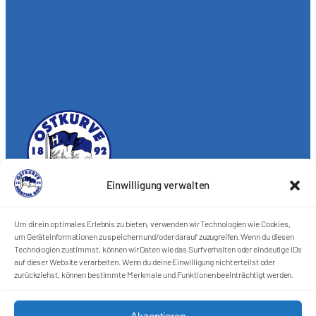
Einwilligung verwalten
Förderkreis Ostkurve e.V.
Um dir ein optimales Erlebnis zu bieten, verwenden wir Technologien wie Cookies,
Sei ein Teil des Ganzen!
um Geräteinformationen zu speichern und/oder darauf zuzugreifen. Wenn du diesen
Technologien zustimmst, können wir Daten wie das Surfverhalten oder eindeutige IDs
Kontakt
auf dieser Website verarbeiten. Wenn du deine Einwilligung nicht erteilst oder
Impressum
zurückziehst, können bestimmte Merkmale und Funktionen beeinträchtigt werden.
Cookie-Richtlinie (EU)
Datenschutzerklärung