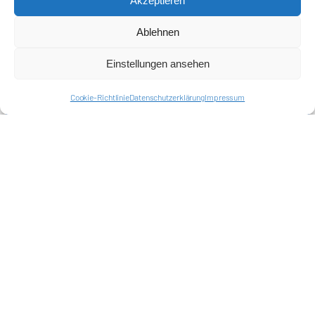
Akzeptieren
Harlekins Berlin ’98
Ablehnen
Supporters Karlsruhe
Einstellungen ansehen
Unser Fußball
Cookie-Richtlinie
Datenschutzerklärung
Impressum
Verbandstrafen abschaffen
Fanprojekt Berlin
Hertha BSC