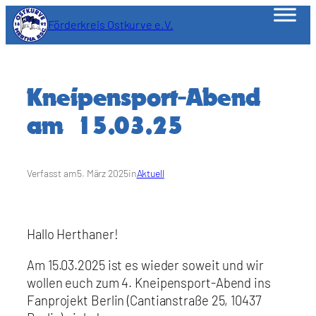
Zum
Förderkreis Ostkurve e.V.
Inhalt
springen
Kneipensport-Abend
am 15.03.25
Verfasst am
5. März 2025
in
Aktuell
Hallo Herthaner!
Am 15.03.2025 ist es wieder soweit und wir
wollen euch zum 4. Kneipensport-Abend ins
Fanprojekt Berlin (Cantianstraße 25, 10437