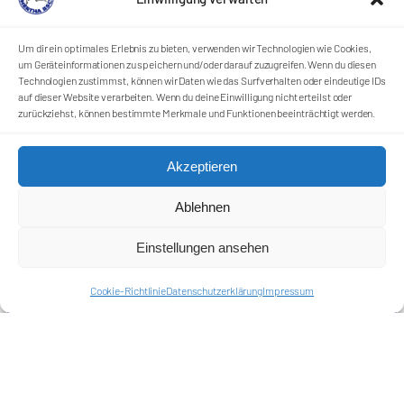
Um dir ein optimales Erlebnis zu bieten, verwenden wir Technologien wie Cookies,
um Geräteinformationen zu speichern und/oder darauf zuzugreifen. Wenn du diesen
Technologien zustimmst, können wir Daten wie das Surfverhalten oder eindeutige IDs
auf dieser Website verarbeiten. Wenn du deine Einwilligung nicht erteilst oder
zurückziehst, können bestimmte Merkmale und Funktionen beeinträchtigt werden.
Förderkreis Ostkurve e.V.
Akzeptieren
Sei ein Teil des Ganzen!
Kontakt
Ablehnen
Impressum
Cookie-Richtlinie (EU)
Einstellungen ansehen
Datenschutzerklärung
Cookie-Richtlinie
Datenschutzerklärung
Impressum
Harlekins Berlin ’98
Supporters Karlsruhe
Unser Fußball