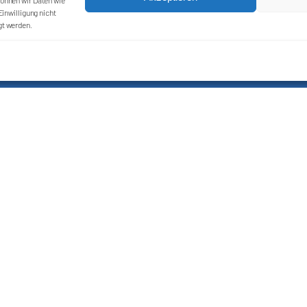
önnen wir Daten wie
inwilligung nicht
gt werden.
Kontakt
Impressum
Cookie-Richtlinie (EU)
Datenschutzerklärung