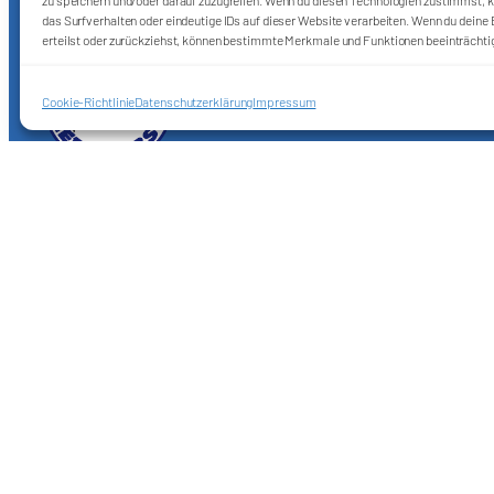
zu speichern und/oder darauf zuzugreifen. Wenn du diesen Technologien zustimmst, k
das Surfverhalten oder eindeutige IDs auf dieser Website verarbeiten. Wenn du deine E
erteilst oder zurückziehst, können bestimmte Merkmale und Funktionen beeinträchti
Cookie-Richtlinie
Datenschutzerklärung
Impressum
Förderkreis Ostkurve e.V.
Sei ein Teil des Ganzen!