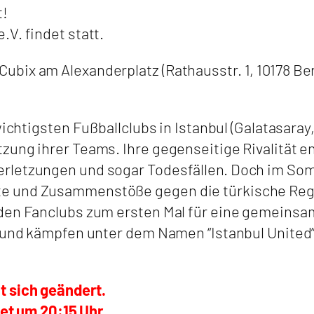
t!
V. findet statt.
bix am Alexanderplatz (Rathausstr. 1, 10178 Ber
 wichtigsten Fußballclubs in Istanbul (Galatasar
zung ihrer Teams. Ihre gegenseitige Rivalität e
erletzungen und sogar Todesfällen. Doch im So
te und Zusammenstöße gegen die türkische Reg
nden Fanclubs zum ersten Mal für eine gemeinsa
e und kämpfen unter dem Namen “Istanbul United
t sich geändert.
tet um 20:15 Uhr.