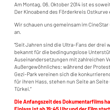
Am Montag, 06. Oktober 2014 ist es sowei
Der Kinoabend des Förderkreis Ostkurve e.
Wir schauen uns gemeinsam im CineStar Cu
an.
“Seit Jahren sind die Ultra-Fans der drei
bekannt für die bedingungslose Unterstüt
Auseinandersetzungen mit zahlreichen V
Außergewöhnliches: während der Protes
Gezi-Park vereinen sich die konkurriere
für ihren Hass, stehen nun Seite an Seit
Türkei.”
Die Anfangszeit des Dokumentarfilms ha
Einlass ist ab 19:45 Uhr und der Film star