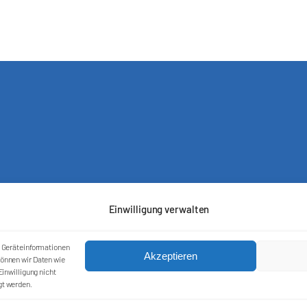
Einwilligung verwalten
m Geräteinformationen
Akzeptieren
önnen wir Daten wie
inwilligung nicht
Kontakt
gt werden.
Impressum
Cookie-Richtlinie (EU)