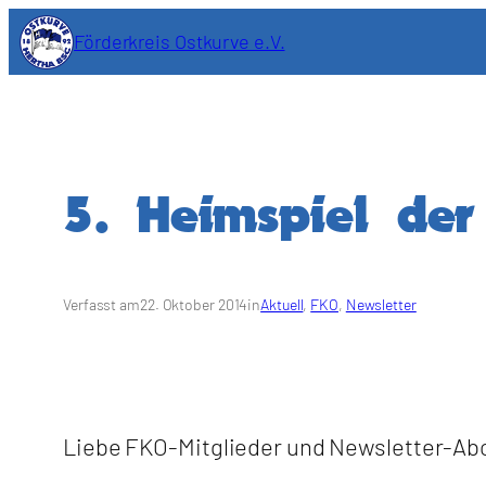
Zum
Förderkreis Ostkurve e.V.
Inhalt
springen
5. Heimspiel de
Verfasst am
22. Oktober 2014
in
Aktuell
, 
FKO
, 
Newsletter
Liebe FKO-Mitglieder und Newsletter-Ab