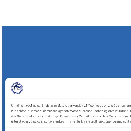
Um dir ein optimales Erlebnis zu bieten, verwenden wir Technologien wie Cookies, u
zu speichern und/oder darauf zuzugreifen. Wenn du diesen Technologien zustimmst, k
das Surfverhalten oder eindeutige IDs auf dieser Website verarbeiten. Wenn du deine E
erteilst oder zurückziehst, können bestimmte Merkmale und Funktionen beeinträchti