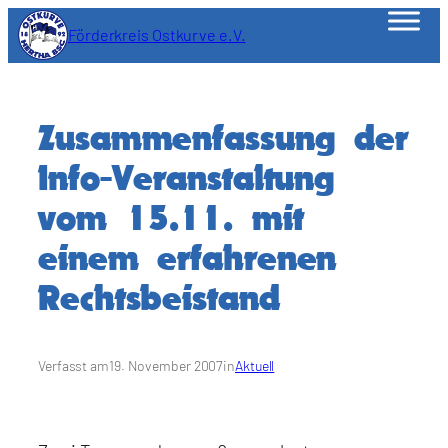
Zum
Förderkreis Ostkurve e.V.
Inhalt
springen
Zusammenfassung der
Info-Veranstaltung
vom 15.11. mit
einem erfahrenen
Rechtsbeistand
Verfasst am
19. November 2007
in
Aktuell