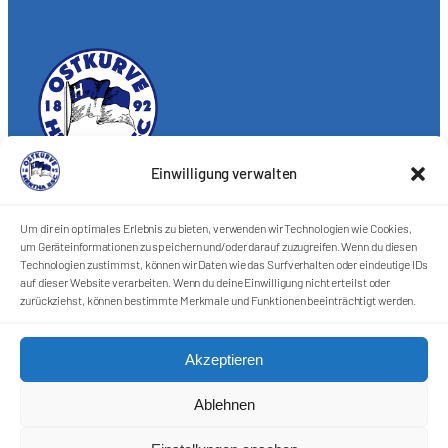
Einwilligung verwalten
Förderkreis Ostkurve e.V.
Sei ein Teil des Ganzen!
Um dir ein optimales Erlebnis zu bieten, verwenden wir Technologien wie Cookies,
um Geräteinformationen zu speichern und/oder darauf zuzugreifen. Wenn du diesen
Kontakt
Technologien zustimmst, können wir Daten wie das Surfverhalten oder eindeutige IDs
Impressum
auf dieser Website verarbeiten. Wenn du deine Einwilligung nicht erteilst oder
Cookie-Richtlinie (EU)
zurückziehst, können bestimmte Merkmale und Funktionen beeinträchtigt werden.
Datenschutzerklärung
Akzeptieren
Harlekins Berlin ’98
Ablehnen
Supporters Karlsruhe