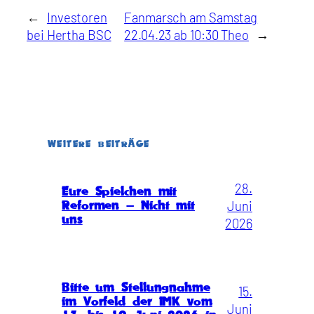
←
Investoren
Fanmarsch am Samstag
bei Hertha BSC
22.04.23 ab 10:30 Theo
→
WEITERE BEITRÄGE
28.
Eure Spielchen mit
Juni
Reformen – Nicht mit
uns
2026
Bitte um Stellungnahme
15.
im Vorfeld der IMK vom
Juni