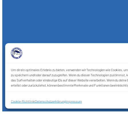
Um dir ein optimales Erlebnis zu bieten, verwenden wir Technologien wie Cookies, u
zu speichern und/oder darauf zuzugreifen. Wenn du diesen Technologien zustimmst, k
das Surfverhalten oder eindeutige IDs auf dieser Website verarbeiten. Wenn du deine E
erteilst oder zurückziehst, können bestimmte Merkmale und Funktionen beeinträchti
Förderkreis Ostkurve e.V.
Sei ein Teil des Ganzen!
Cookie-Richtlinie
Datenschutzerklärung
Impressum