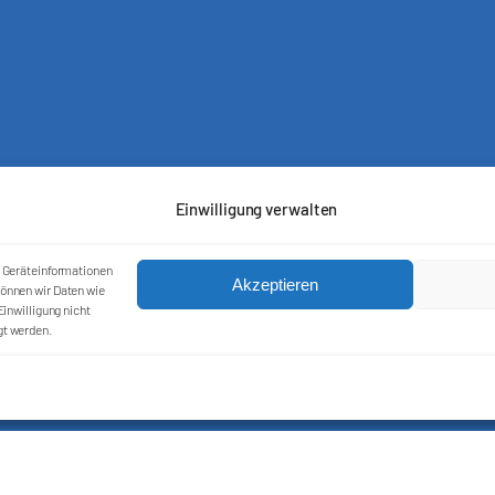
Kontakt
Einwilligung verwalten
Impressum
Cookie-Richtlinie (EU)
Datenschutzerklärung
m Geräteinformationen
Akzeptieren
önnen wir Daten wie
inwilligung nicht
gt werden.