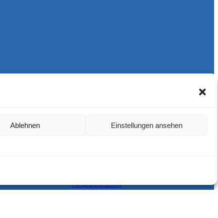
Harlekins Berlin ’98
Supporters Karlsruhe
Ablehnen
Einstellungen ansehen
Unser Fußball
Verbandstrafen abschaffen
Fanprojekt Berlin
Hertha BSC