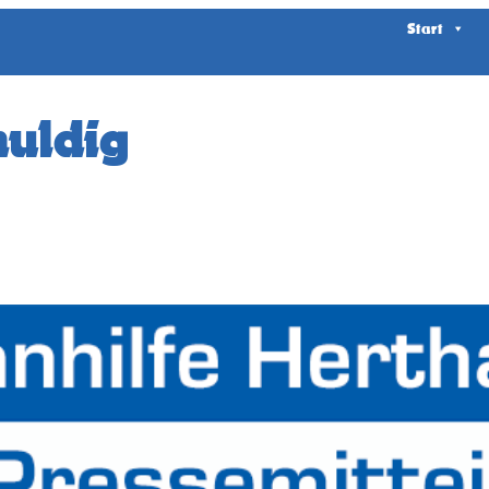
Start
huldig