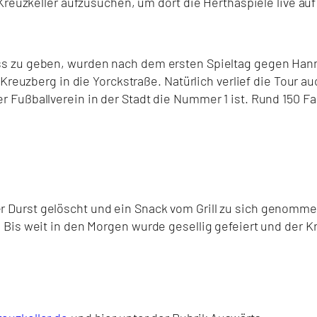
Kreuzkeller aufzusuchen, um dort die Herthaspiele live au
ss zu geben, wurden nach dem ersten Spieltag gegen Han
h Kreuzberg in die Yorckstraße. Natürlich verlief die Tou
 Fußballverein in der Stadt die Nummer 1 ist. Rund 150 F
 Durst gelöscht und ein Snack vom Grill zu sich genomm
Bis weit in den Morgen wurde gesellig gefeiert und der K