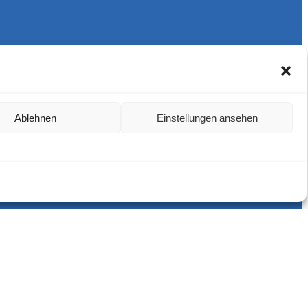
Harlekins Berlin ’98
Supporters Karlsruhe
Ablehnen
Einstellungen ansehen
Unser Fußball
Verbandstrafen abschaffen
Fanprojekt Berlin
Hertha BSC