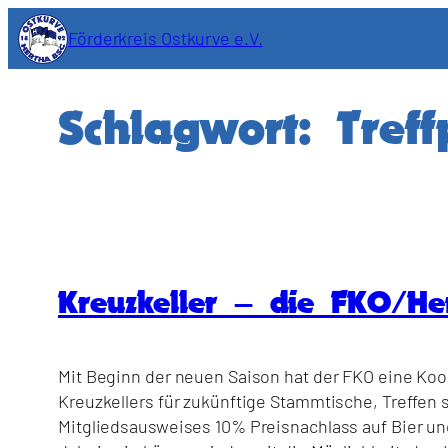
Zum
Förderkreis Ostkurve e.V.
Inhalt
springen
Schlagwort:
Tref
Kreuzkeller – die FKO/He
Mit Beginn der neuen Saison hat der FKO eine Koo
Kreuzkellers für zukünftige Stammtische, Treffen 
Mitgliedsausweises 10% Preisnachlass auf Bier und