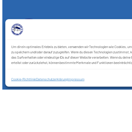
Um dir ein optimales Erlebnis zu bieten, verwenden wir Technologien wie Cookies, u
zu speichern und/oder darauf zuzugreifen. Wenn du diesen Technologien zustimmst, k
das Surfverhalten oder eindeutige IDs auf dieser Website verarbeiten. Wenn du deine E
Förderkreis Ostkurve e.V.
erteilst oder zurückziehst, können bestimmte Merkmale und Funktionen beeinträchti
Sei ein Teil des Ganzen!
Cookie-Richtlinie
Datenschutzerklärung
Impressum