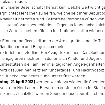
ielzeit freuen.
 in unserer Gesellschaft Thematiken, welche weit wichtiger
rpflichtet Menschen zu helfen, welche seit ihrer Geburt o
 Krankheit betroffen sind. Betroffene Personen dürfen vo
en Unterstützung. Verschiedene Organisationen haben sic
 zur Seite zu stehen. Diesen Institutionen zollen wir uns
 Einrichtung finanziell unter die Arme greifen und die Tr
Pfandbechern und Bargeld sammeln.
Einrichtung „Berliner Herz“ zugutekommen. Das „Berliner
ien engagieren möchten, in denen sich Kinder und Jugendl
 unterstützen die Familien in alltäglichen Angelegenheit
ird das „Berliner Herz“ ein Kindertages- und Nachthospiz
nd Jugendliche betreut und unterstützt werden.
ag, 21.April 2013)
werden wir hierzu wieder die Spenden
 von allen Herthanern. Es werden an vielen Orten im Stadi
 könnt. Zusätzlich werden Spendendosen bereit stehen, 
in zwei Wochen an der Aktion beteiligen und spenden, damit