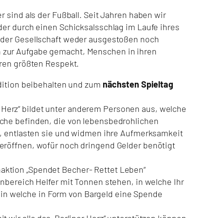
 sind als der Fußball. Seit Jahren haben wir
der durch einen Schicksalsschlag im Laufe ihres
n der Gesellschaft weder ausgestoßen noch
h zur Aufgabe gemacht, Menschen in ihren
eren größten Respekt.
adition beibehalten und zum
nächsten Spieltag
 Herz“ bildet unter anderem Personen aus, welche
iche befinden, die von lebensbedrohlichen
en, entlasten sie und widmen ihre Aufmerksamkeit
 eröffnen, wofür noch dringend Gelder benötigt
aktion „Spendet Becher- Rettet Leben“
onbereich Helfer mit Tonnen stehen, in welche Ihr
in welche in Form von Bargeld eine Spende
 wir alle das „Berliner Herz“ unterstützen können.