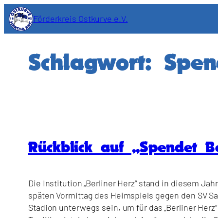
Zum
Förderkreis Ostkurve e.V.
Inhalt
springen
Schlagwort:
Spen
Rückblick auf „Spendet B
Die Institution „Berliner Herz“ stand in diesem J
späten Vormittag des Heimspiels gegen den SV S
Stadion unterwegs sein, um für das „Berliner Herz