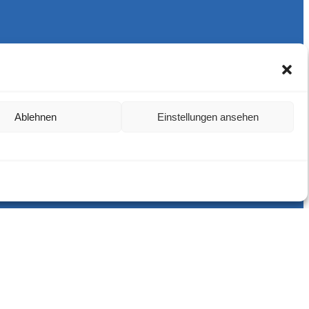
Ablehnen
Einstellungen ansehen
Harlekins Berlin ’98
Supporters Karlsruhe
Unser Fußball
Verbandstrafen abschaffen