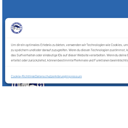
Um dir ein optimales Erlebnis zu bieten, verwenden wir Technologien wie Cookies, u
zu speichern und/oder darauf zuzugreifen. Wenn du diesen Technologien zustimmst, k
das Surfverhalten oder eindeutige IDs auf dieser Website verarbeiten. Wenn du deine E
erteilst oder zurückziehst, können bestimmte Merkmale und Funktionen beeinträchti
Cookie-Richtlinie
Datenschutzerklärung
Impressum
Förderkreis Ostkurve e.V.
Sei ein Teil des Ganzen!