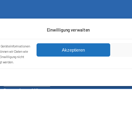
Einwilligung verwalten
m Geräteinformationen
Akzeptieren
önnen wir Daten wie
inwilligung nicht
gt werden.
Kontakt
Impressum
Cookie-Richtlinie (EU)
Datenschutzerklärung