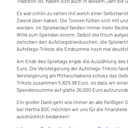
Tradition ist, haben sich auch in diesem Jahr die
Es war schön zu sehen mit welch einer Selbstverst
Zweck über haben. Die Tonnen füllten sich mit un
werden. Im Spielverlauf fanden immer mehr Beche
Wille zum Spenden enorm. Selbst die frisch aufge
zwischen den Aufstiegsbierduschen, die Spielertr
Aufstiegs-Trikots die Endsumme noch mal deutli
Am Ende des Spieltags ergab die Auszählung des 
Euro. Die Versteigerung der Aufstiegs-Trikots fa
Versteigerung am Mittwochabend schoss das Gebot 
Trikots zusammen 5.825,98 Euro, so dass wir eine
Spendensumme auf glatte 26.000 Euro aufzurund
Ein großer Dank geht wie immer an alle fleißigen
bei Hertha BSC möchten wir uns für die finanziell
ausdrücklich bedanken!