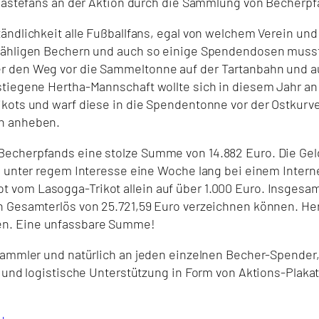
 Gästefans an der Aktion durch die Sammlung von Becherpf
ändlichkeit alle Fußballfans, egal von welchem Verein und
zähligen Bechern und auch so einige Spendendosen mussten
r den Weg vor die Sammeltonne auf der Tartanbahn und au
stiegene Hertha-Mannschaft wollte sich in diesem Jahr an
ikots und warf diese in die Spendentonne vor der Ostkurv
ch anheben.
Becherpfands eine stolze Summe von 14.882 Euro. Die Gel
nd unter regem Interesse eine Woche lang bei einem Inter
vom Lasogga-Trikot allein auf über 1.000 Euro. Insgesamt 
n Gesamterlös von 25.721,59 Euro verzeichnen können. He
en. Eine unfassbare Summe!
 Sammler und natürlich an jeden einzelnen Becher-Spende
e und logistische Unterstützung in Form von Aktions-Plak