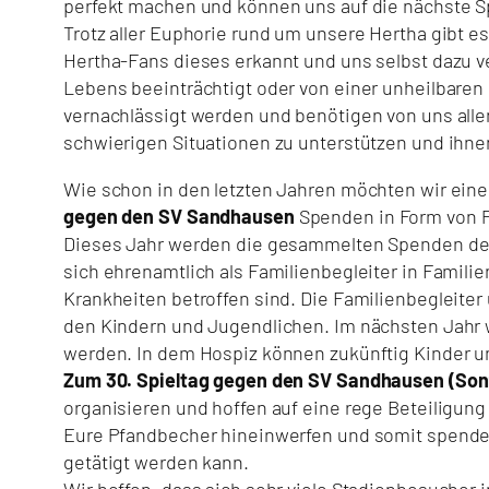
perfekt machen und können uns auf die nächste Sp
Trotz aller Euphorie rund um unsere Hertha gibt es
Hertha-Fans dieses erkannt und uns selbst dazu ve
Lebens beeinträchtigt oder von einer unheilbaren
vernachlässigt werden und benötigen von uns all
schwierigen Situationen zu unterstützen und ihnen
Wie schon in den letzten Jahren möchten wir einer
gegen den SV Sandhausen
Spenden in Form von 
Dieses Jahr werden die gesammelten Spenden der 
sich ehrenamtlich als Familienbegleiter in Famil
Krankheiten betroffen sind. Die Familienbegleiter
den Kindern und Jugendlichen. Im nächsten Jahr w
werden. In dem Hospiz können zukünftig Kinder u
Zum 30. Spieltag gegen den SV Sandhausen (Sonnt
organisieren und hoffen auf eine rege Beteiligung
Eure Pfandbecher hineinwerfen und somit spenden
getätigt werden kann.
Wir hoffen, dass sich sehr viele Stadionbesucher 