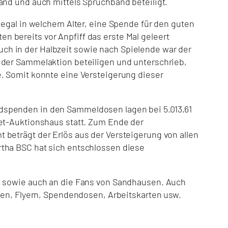
and und auch mittels Spruchband beteiligt.
 egal in welchem Alter, eine Spende für den guten
 bereits vor Anpfiff das erste Mal geleert
ch in der Halbzeit sowie nach Spielende war der
 der Sammelaktion beteiligen und unterschrieb,
e. Somit konnte eine Versteigerung dieser
dspenden in den Sammeldosen lagen bei 5.013,61
net-Auktionshaus statt. Zum Ende der
beträgt der Erlös aus der Versteigerung von allen
rtha BSC hat sich entschlossen diese
r, sowie auch an die Fans von Sandhausen. Auch
aten, Flyern, Spendendosen, Arbeitskarten usw.