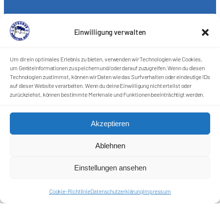
Einwilligung verwalten
Um dir ein optimales Erlebnis zu bieten, verwenden wir Technologien wie Cookies,
um Geräteinformationen zu speichern und/oder darauf zuzugreifen. Wenn du diesen
Technologien zustimmst, können wir Daten wie das Surfverhalten oder eindeutige IDs
auf dieser Website verarbeiten. Wenn du deine Einwilligung nicht erteilst oder
zurückziehst, können bestimmte Merkmale und Funktionen beeinträchtigt werden.
Förderkreis Ostkurve e.V.
Akzeptieren
Sei ein Teil des Ganzen!
Ablehnen
Kontakt
Impressum
Einstellungen ansehen
Cookie-Richtlinie (EU)
Datenschutzerklärung
Cookie-Richtlinie
Datenschutzerklärung
Impressum
Harlekins Berlin ’98