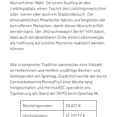
Wunsch ihrer Wahl. Sei es ein Ausflug an den
Lieblingsplatz, einen Tag mit den Lieblingsmenschen
oder -tieren oder auch ein Stadionbesuch. Die
ehrenamtlichen Mitarbeiter fahren und begleiten die
betroffenen Menschen, damit dieser Wunsch erfüllt
werden kann. Der „Wünschewagen Berlin“ hilft dabei,
dass auch am absehbaren Ende eines Lebensweges
die Hoffnung auf schöne Momente realisiert werden
können.
Wie in bekannter Tradition sammelten eine Vielzahl
an Helferinnen und Helfern unzählige Becher- und
Geldspenden am Spieltag. Zusätzlich wurde der durch
Corona bekannte MoneyPool eine Woche lang
freigeschaltet und Hertha BSC spendete pro
Typisierung am Stand der DKMS beim Spieltag 5€.
Becherspenden:
26.637 €
Geldspenden:
13.707,77 €