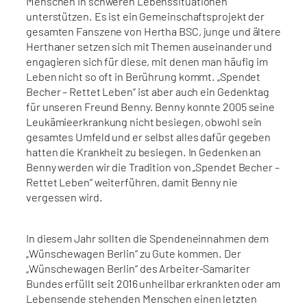
Menschen in schweren Lebenssituationen
unterstützen. Es ist ein Gemeinschaftsprojekt der
gesamten Fanszene von Hertha BSC, junge und ältere
Herthaner setzen sich mit Themen auseinander und
engagieren sich für diese, mit denen man häufig im
Leben nicht so oft in Berührung kommt. „Spendet
Becher – Rettet Leben“ ist aber auch ein Gedenktag
für unseren Freund Benny. Benny konnte 2005 seine
Leukämieerkrankung nicht besiegen, obwohl sein
gesamtes Umfeld und er selbst alles dafür gegeben
hatten die Krankheit zu besiegen. In Gedenken an
Benny werden wir die Tradition von „Spendet Becher –
Rettet Leben“ weiterführen, damit Benny nie
vergessen wird.
In diesem Jahr sollten die Spendeneinnahmen dem
„Wünschewagen Berlin“ zu Gute kommen. Der
„Wünschewagen Berlin“ des Arbeiter-Samariter
Bundes erfüllt seit 2016 unheilbar erkrankten oder am
Lebensende stehenden Menschen einen letzten