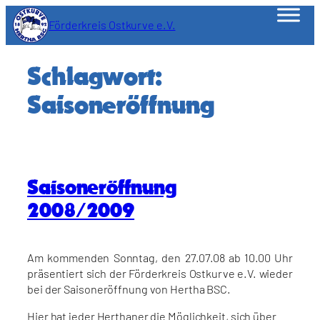
Zum
Förderkreis Ostkurve e.V.
Inhalt
springen
Schlagwort:
Saisoneröffnung
Saisoneröffnung
2008/2009
Am kommenden Sonntag, den 27.07.08 ab 10.00 Uhr
präsentiert sich der Förderkreis Ostkurve e.V. wieder
bei der Saisoneröffnung von Hertha BSC.
Hier hat jeder Herthaner die Möglichkeit, sich über