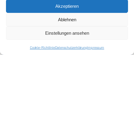
Akzeptieren
Harlekins Berlin ’98
Ablehnen
Supporters Karlsruhe
Einstellungen ansehen
Unser Fußball
Cookie-Richtlinie
Datenschutzerklärung
Impressum
Verbandstrafen abschaffen
Fanprojekt Berlin
Hertha BSC