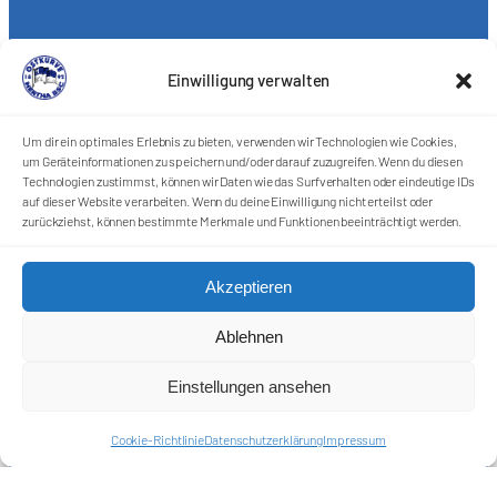
Einwilligung verwalten
Um dir ein optimales Erlebnis zu bieten, verwenden wir Technologien wie Cookies,
um Geräteinformationen zu speichern und/oder darauf zuzugreifen. Wenn du diesen
Technologien zustimmst, können wir Daten wie das Surfverhalten oder eindeutige IDs
auf dieser Website verarbeiten. Wenn du deine Einwilligung nicht erteilst oder
zurückziehst, können bestimmte Merkmale und Funktionen beeinträchtigt werden.
Akzeptieren
Ablehnen
Förderkreis Ostkurve e.V.
Einstellungen ansehen
Sei ein Teil des Ganzen!
Cookie-Richtlinie
Datenschutzerklärung
Impressum
Kontakt
Impressum
Cookie-Richtlinie (EU)