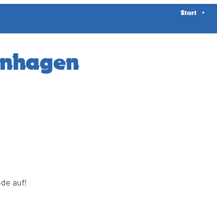
Start
nhagen
ode auf!