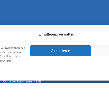
Einwilligung verwalten
m Geräteinformationen
Akzeptieren
önnen wir Daten wie
inwilligung nicht
gt werden.
Kontakt
Impressum
Cookie-Richtlinie (EU)
Datenschutzerklärung