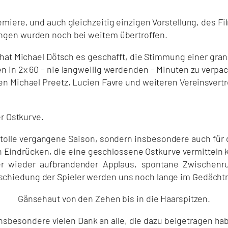
iere, und auch gleichzeitig einzigen Vorstellung, des Fi
ngen wurden noch bei weitem übertroffen.
hat Michael Dötsch es geschafft, die Stimmung einer gran
 in 2x 60 – nie langweilig werdenden – Minuten zu verpa
 Michael Preetz, Lucien Favre und weiteren Vereinsvertre
er Ostkurve.
die tolle vergangene Saison, sondern insbesondere auch f
Eindrücken, die eine geschlossene Ostkurve vermitteln 
er wieder aufbrandender Applaus, spontane Zwischenru
hiedung der Spieler werden uns noch lange im Gedächtn
Gänsehaut von den Zehen bis in die Haarspitzen.
 insbesondere vielen Dank an alle, die dazu beigetragen h