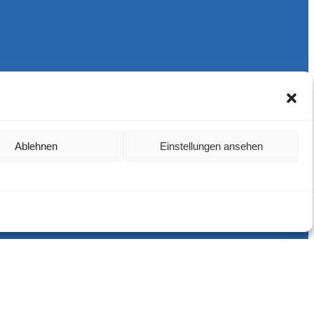
Ablehnen
Einstellungen ansehen
Harlekins Berlin ’98
Supporters Karlsruhe
Unser Fußball