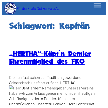
Zum
Förderkreis Ostkurve e.V.
Inhalt
springen
Schlagwort:
Kapitän
„HERTHA“-Käpt`n Dentler
Ehrenmitglied des FKO
Die nun fast schon zur Tradition gewordene
Saisonabschlussfahrt auf der „HERTHA“,
dem Namensgeber unseres Vereins,
haben wir zum Anlass genommen um dem heutigen
Schiffseigner, Herrn Dentler, für seinen
unermüdlichen Einsatz zu Danken. Herr Dentler hat