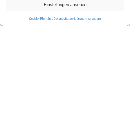
Kontakt
Einstellungen ansehen
Impressum
Cookie-Richtlinie (EU)
Datenschutzerklärung
Cookie-Richtlinie
Datenschutzerklärung
Impressum
Harlekins Berlin ’98
Supporters Karlsruhe
Unser Fußball
Verbandstrafen abschaffen
Fanprojekt Berlin
Hertha BSC