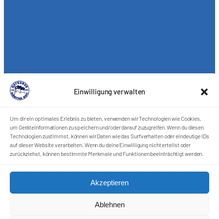
Einwilligung verwalten
Um dir ein optimales Erlebnis zu bieten, verwenden wir Technologien wie Cookies,
um Geräteinformationen zu speichern und/oder darauf zuzugreifen. Wenn du diesen
Technologien zustimmst, können wir Daten wie das Surfverhalten oder eindeutige IDs
auf dieser Website verarbeiten. Wenn du deine Einwilligung nicht erteilst oder
zurückziehst, können bestimmte Merkmale und Funktionen beeinträchtigt werden.
Akzeptieren
Förderkreis Ostkurve e.V.
Ablehnen
Sei ein Teil des Ganzen!