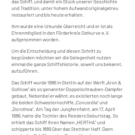
das Schiff, und damit ein Stück unserer Geschichte
und Tradition, unter hohem Aufwand originalgetreu
restauriert und bis heute erhalten.
Ihm wurde eine Urkunde überreicht und er ist als
Ehrenmitglied in den Förderkreis Ostkurve e.V.
aufgenommen worden.
Um die Entscheidung und diesen Schritt zu
begründen möchten wir die Gelegenheit nutzen
einmal die ganze Schiffshistorie, soweit uns bekannt,
aufzuführen.
Das Schiff wurde 1886 in Stettin auf der Werft „Aron &
Gollnow“ als so genannter Doppelschrauben-Dampfer
gebaut. Nebenbei erwähnt, es existierten noch lange
die beiden Schwesternschiffe „Concordia“ und
„Dorothea“. Am Tag der Jungfernfahrt, am 17. April
1886, hatte die Tochter des Reeders Geburtstag. So
erhielt das Schiff ihren Namen „HERTHA“ und
schipperte bis 1889 über das Stettiner Haff. Dann