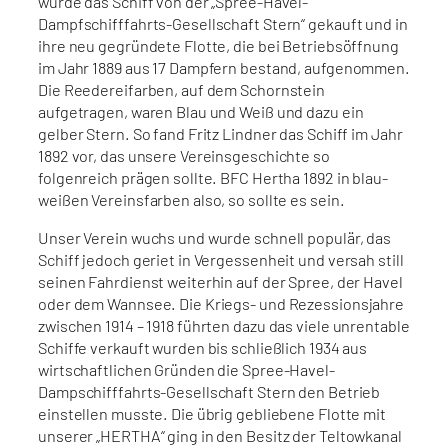
wurde das Schiff von der „Spree-Havel-
Dampfschifffahrts-Gesellschaft Stern“ gekauft und in
ihre neu gegründete Flotte, die bei Betriebsöffnung
im Jahr 1889 aus 17 Dampfern bestand, aufgenommen.
Die Reedereifarben, auf dem Schornstein
aufgetragen, waren Blau und Weiß und dazu ein
gelber Stern. So fand Fritz Lindner das Schiff im Jahr
1892 vor, das unsere Vereinsgeschichte so
folgenreich prägen sollte. BFC Hertha 1892 in blau-
weißen Vereinsfarben also, so sollte es sein.
Unser Verein wuchs und wurde schnell populär, das
Schiff jedoch geriet in Vergessenheit und versah still
seinen Fahrdienst weiterhin auf der Spree, der Havel
oder dem Wannsee. Die Kriegs- und Rezessionsjahre
zwischen 1914 – 1918 führten dazu das viele unrentable
Schiffe verkauft wurden bis schließlich 1934 aus
wirtschaftlichen Gründen die Spree-Havel-
Dampschifffahrts-Gesellschaft Stern den Betrieb
einstellen musste. Die übrig gebliebene Flotte mit
unserer „HERTHA“ ging in den Besitz der Teltowkanal