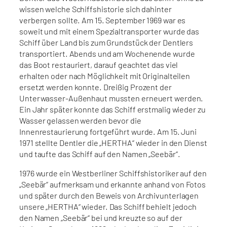
wissen welche Schiffshistorie sich dahinter
verbergen sollte. Am 15. September 1969 war es
soweit und mit einem Spezialtransporter wurde das
Schiff über Land bis zum Grundstück der Dentlers
transportiert. Abends und am Wochenende wurde
das Boot restauriert, darauf geachtet das viel
erhalten oder nach Möglichkeit mit Originalteilen
ersetzt werden konnte. Dreißig Prozent der
Unterwasser-Außenhaut mussten erneuert werden.
Ein Jahr später konnte das Schiff erstmalig wieder zu
Wasser gelassen werden bevor die
Innenrestaurierung fortgeführt wurde. Am 15. Juni
1971 stellte Dentler die „HERTHA“ wieder in den Dienst
und taufte das Schiff auf den Namen „Seebär“.
1976 wurde ein Westberliner Schiffshistoriker auf den
„Seebär“ aufmerksam und erkannte anhand von Fotos
und später durch den Beweis von Archivunterlagen
unsere „HERTHA“ wieder. Das Schiff behielt jedoch
den Namen „Seebär“ bei und kreuzte so auf der