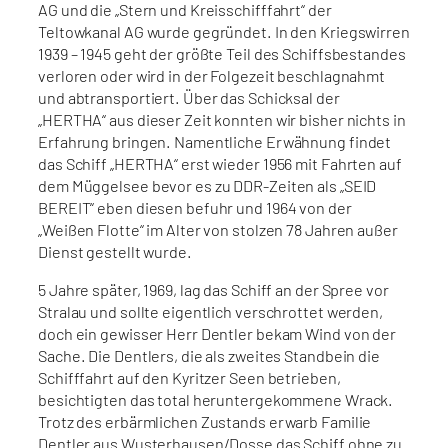
AG und die „Stern und Kreisschifffahrt“ der
Teltowkanal AG wurde gegründet. In den Kriegswirren
1939 – 1945 geht der größte Teil des Schiffsbestandes
verloren oder wird in der Folgezeit beschlagnahmt
und abtransportiert. Über das Schicksal der
„HERTHA“ aus dieser Zeit konnten wir bisher nichts in
Erfahrung bringen. Namentliche Erwähnung findet
das Schiff „HERTHA“ erst wieder 1956 mit Fahrten auf
dem Müggelsee bevor es zu DDR-Zeiten als „SEID
BEREIT“ eben diesen befuhr und 1964 von der
„Weißen Flotte“ im Alter von stolzen 78 Jahren außer
Dienst gestellt wurde.
5 Jahre später, 1969, lag das Schiff an der Spree vor
Stralau und sollte eigentlich verschrottet werden,
doch ein gewisser Herr Dentler bekam Wind von der
Sache. Die Dentlers, die als zweites Standbein die
Schifffahrt auf den Kyritzer Seen betrieben,
besichtigten das total heruntergekommene Wrack.
Trotz des erbärmlichen Zustands erwarb Familie
Dentler aus Wusterhausen/Dosse das Schiff ohne zu