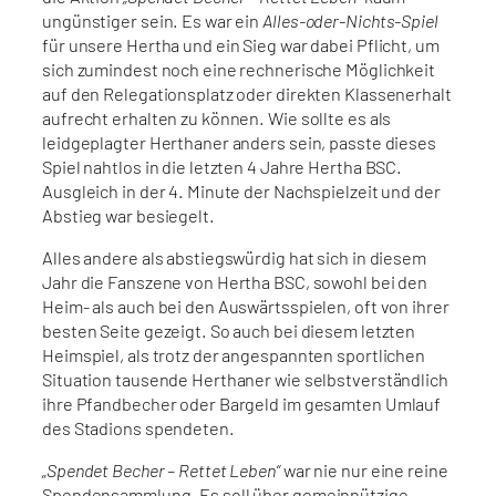
ungünstiger sein. Es war ein
Alles-oder-Nichts-Spiel
für unsere Hertha und ein Sieg war dabei Pflicht, um
sich zumindest noch eine rechnerische Möglichkeit
auf den Relegationsplatz oder direkten Klassenerhalt
aufrecht erhalten zu können. Wie sollte es als
leidgeplagter Herthaner anders sein, passte dieses
Spiel nahtlos in die letzten 4 Jahre Hertha BSC.
Ausgleich in der 4. Minute der Nachspielzeit und der
Abstieg war besiegelt.
Alles andere als abstiegswürdig hat sich in diesem
Jahr die Fanszene von Hertha BSC, sowohl bei den
Heim- als auch bei den Auswärtsspielen, oft von ihrer
besten Seite gezeigt. So auch bei diesem letzten
Heimspiel, als trotz der angespannten sportlichen
Situation tausende Herthaner wie selbstverständlich
ihre Pfandbecher oder Bargeld im gesamten Umlauf
des Stadions spendeten.
„Spendet Becher – Rettet Leben“
war nie nur eine reine
Spendensammlung. Es soll über gemeinnützige