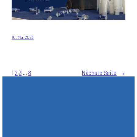
10. Mai 2023
1
2
3
…
8
Nächste Seite
→