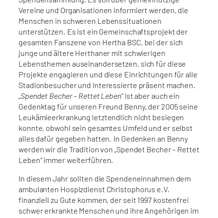
Vereine und Organisationen informiert werden, die
Menschen in schweren Lebenssituationen
unterstützen. Es ist ein Gemeinschaftsprojekt der
gesamten Fanszene von Hertha BSC, bei der sich
junge und ältere Herthaner mit schwierigen
Lebensthemen auseinandersetzen, sich für diese
Projekte engagieren und diese Einrichtungen für alle
Stadionbesucher und Interessierte präsent machen.
„Spendet Becher – Rettet Leben“
ist aber auch ein
Gedenktag für unseren Freund Benny, der 2005 seine
Leukämieerkrankung letztendlich nicht besiegen
konnte, obwohl sein gesamtes Umfeld und er selbst
alles dafür gegeben hatten. In Gedenken an Benny
werden wir die Tradition von „Spendet Becher – Rettet
Leben“ immer weiterführen.
In diesem Jahr sollten die Spendeneinnahmen dem
ambulanten Hospizdienst Christophorus e.V.
finanziell zu Gute kommen, der seit 1997 kostenfrei
schwer erkrankte Menschen und ihre Angehörigen im