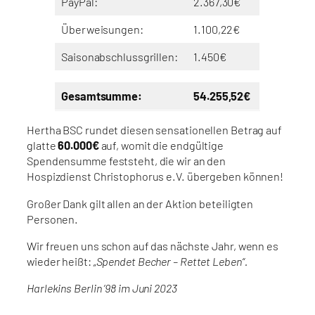
PayPal:
2.367,30€
Überweisungen:
1.100,22€
Saisonabschlussgrillen:
1.450€
Gesamtsumme:
54.255,52€
Hertha BSC rundet diesen sensationellen Betrag auf
glatte
60.000€
auf, womit die endgültige
Spendensumme feststeht, die wir an den
Hospizdienst Christophorus e.V. übergeben können!
Großer Dank gilt allen an der Aktion beteiligten
Personen.
Wir freuen uns schon auf das nächste Jahr, wenn es
wieder heißt:
„Spendet Becher – Rettet Leben“.
Harlekins Berlin ’98 im Juni 2023