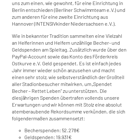
uns zum einen, wie gewohnt, für eine Einrichtung in
Berlin entschieden (Berliner Schwimmteam e.V.) und
zum anderen für eine zweite Einrichtung aus
Hannover (INTENSIVkinder Niedersachsen e.V.).
Wie in bekannter Tradition sammelten eine Vielzahl
an Helferinnen und Helfern unzählige Becher- und
Geldspenden am Spieltag. Zusätzlich wurde über den
PayPal-Account sowie das Konto des Förderkreis
Ostkurve e.V. Geld gespendet. Es ist einfach jedes
Jahr immer wieder schön anzusehen und macht
einen sehr stolz, wie selbstverständlich der Großteil
aller Stadionbesucher mitwirken, um „Spendet
Becher – Rettet Leben“ zu unterstützen. Die
diesjährigen Spenden übertrafen vollends unsere
Erwartungen und wir können mit Stolz eine absolut
atemberaubende Rekordsumme verkünden, die sich
folgendermaßen zusammensetzt:
Becherspenden: 52.278€
Geldspenden: 19.931€