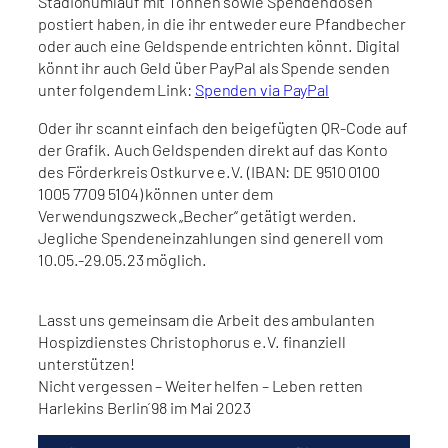
Stadionumlauf mit Tonnen sowie Spendendosen
postiert haben, in die ihr entweder eure Pfandbecher
oder auch eine Geldspende entrichten könnt. Digital
könnt ihr auch Geld über PayPal als Spende senden
unter folgendem Link:
Spenden via PayPal
Oder ihr scannt einfach den beigefügten QR-Code auf
der Grafik. Auch Geldspenden direkt auf das Konto
des Förderkreis Ostkurve e.V. (IBAN: DE 9510 0100
1005 7709 5104) können unter dem
Verwendungszweck „Becher“ getätigt werden.
Jegliche Spendeneinzahlungen sind generell vom
10.05.-29.05.23 möglich.
Lasst uns gemeinsam die Arbeit des ambulanten
Hospizdienstes Christophorus e.V. finanziell
unterstützen!
Nicht vergessen – Weiter helfen – Leben retten
Harlekins Berlin ́98 im Mai 2023