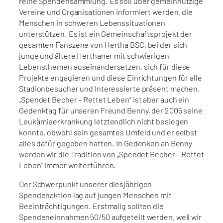
reine Spendensammlung. Es soll über gemeinnützige
Vereine und Organisationen informiert werden, die
Menschen in schweren Lebenssituationen
unterstützen. Es ist ein Gemeinschaftsprojekt der
gesamten Fanszene von Hertha BSC, bei der sich
junge und ältere Herthaner mit schwierigen
Lebensthemen auseinandersetzen, sich für diese
Projekte engagieren und diese Einrichtungen für alle
Stadionbesucher und Interessierte präsent machen.
„Spendet Becher – Rettet Leben“ ist aber auch ein
Gedenktag für unseren Freund Benny, der 2005 seine
Leukämieerkrankung letztendlich nicht besiegen
konnte, obwohl sein gesamtes Umfeld und er selbst
alles dafür gegeben hatten. In Gedenken an Benny
werden wir die Tradition von „Spendet Becher – Rettet
Leben“ immer weiterführen.
Der Schwerpunkt unserer diesjährigen
Spendenaktion lag auf jungen Menschen mit
Beeinträchtigungen. Erstmalig sollten die
Spendeneinnahmen 50/50 aufgeteilt werden, weil wir