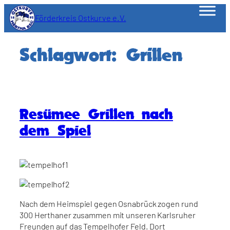
Zum
Förderkreis Ostkurve e.V.
Inhalt
springen
Schlagwort:
Grillen
Resümee Grillen nach
dem Spiel
Nach dem Heimspiel gegen Osnabrück zogen rund
300 Herthaner zusammen mit unseren Karlsruher
Freunden auf das Tempelhofer Feld. Dort