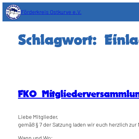
Zum
Förderkreis Ostkurve e.V.
Inhalt
springen
Schlagwort:
Einl
FKO Mitgliederversammlu
Liebe Mitglieder,
gemäß § 7 der Satzung laden wir euch herzlich zur
Wann und Wo: