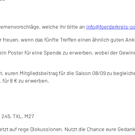
hemenvorschläge, welche ihr bitte an
info@foerderkreis-o
 freuen, wenn das fünfte Treffen einen ähnlich guten Ankla
ein Poster für eine Spende zu erwerben, wobei der Gewinn z
t, euren Mitgliedsbeitrag für die Saison 08/09 zu begleic
 für 8 € zu erwerben.
, 245, TXL, M27
jetzt auf rege Diskussionen. Nutzt die Chance eure Gedan