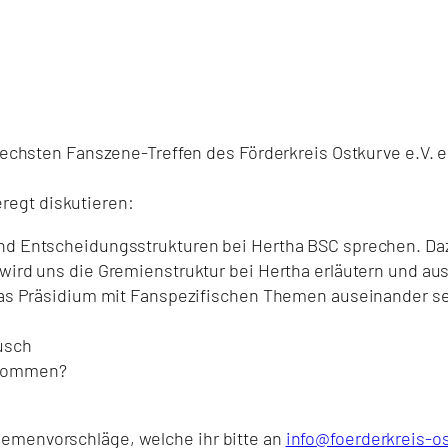
 sechsten Fanszene-Treffen des Förderkreis Ostkurve e.V. e
regt diskutieren:
 und Entscheidungsstrukturen bei Hertha BSC sprechen. D
 wird uns die Gremienstruktur bei Hertha erläutern und aus
 das Präsidium mit Fanspezifischen Themen auseinander set
usch
genommen?
hemenvorschläge, welche ihr bitte an
info@foerderkreis-o