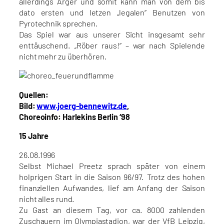
allerdings Ärger und somit kann man von dem bis
dato ersten und letzen „legalen“ Benutzen von
Pyrotechnik sprechen.
Das Spiel war aus unserer Sicht insgesamt sehr
enttäuschend. „Röber raus!“ – war nach Spielende
nicht mehr zu überhören.
Quellen:
Bild:
www.joerg-bennewitz.de
,
Choreoinfo: Harlekins Berlin ‘98
15 Jahre
26.08.1996
Selbst Michael Preetz sprach später von einem
holprigen Start in die Saison 96/97. Trotz des hohen
finanziellen Aufwandes, lief am Anfang der Saison
nicht alles rund.
Zu Gast an diesem Tag, vor ca. 8000 zahlenden
Zuschauern im Olympiastadion, war der VfB Leipzig,