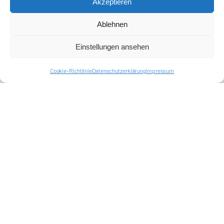
Akzeptieren
Ablehnen
Einstellungen ansehen
Cookie-Richtlinie
Datenschutzerklärung
Impressum
Förderkreis Ostkurve e.V.
Sei ein Teil des Ganzen!
Kontakt
Impressum
Cookie-Richtlinie (EU)
Datenschutzerklärung