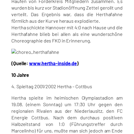
Haufen von Förderkreis Mitgliedern zusammen. Es
wurden bis kurz vor Stadionöffnung Zettel gerollt und
verteilt. Das Ergebnis war, dass die Herthafahne
förmlich aus der Kurve heraus explodierte.
Hertha schickte Hannover mit 4:0 nach Hause und die
Herthafahne blieb bei allen als eine wunderschöne
Choreographie des FKO in Erinnerung.
(Quelle:
www.hertha-inside.de
)
10 Jahre
4. Spieltag 2001/2002 Hertha – Cottbus
Hertha spielte im heimischen Olympiastadion am
19.08. (einem Sonntag) um 17:30 Uhr gegen den
regionalen Rivalen aus der Niederlausitz, den FC
Energie Cottbus. Nach dem durchaus positiven
Halbzeitstand von 1:0 (Führungstreffer durch
Marcelinho) für uns, mußte man sich jedoch am Ende