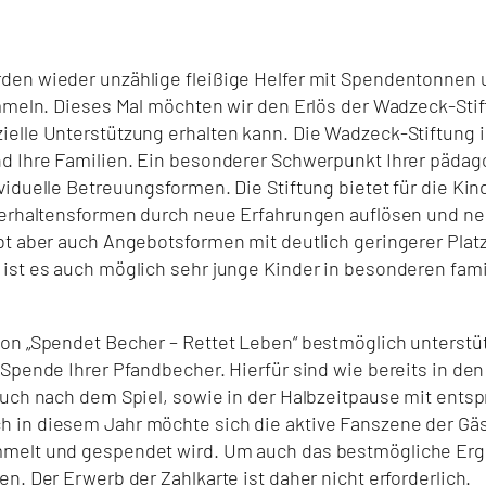
rden wieder unzählige fleißige Helfer mit Spendentonnen 
sammeln. Dieses Mal möchten wir den Erlös der Wadzeck-St
ielle Unterstützung erhalten kann. Die Wadzeck-Stiftung i
d Ihre Familien. Ein besonderer Schwerpunkt Ihrer pädagog
viduelle Betreuungsformen. Die Stiftung bietet für die Ki
 Verhaltensformen durch neue Erfahrungen auflösen und ne
ibt aber auch Angebotsformen mit deutlich geringerer Pla
 ist es auch möglich sehr junge Kinder in besonderen fam
on „Spendet Becher – Rettet Leben“ bestmöglich unterstüt
 Spende Ihrer Pfandbecher. Hierfür sind wie bereits in de
s auch nach dem Spiel, sowie in der Halbzeitpause mit en
 in diesem Jahr möchte sich die aktive Fanszene der Gäs
melt und gespendet wird. Um auch das bestmögliche Ergeb
n. Der Erwerb der Zahlkarte ist daher nicht erforderlich.