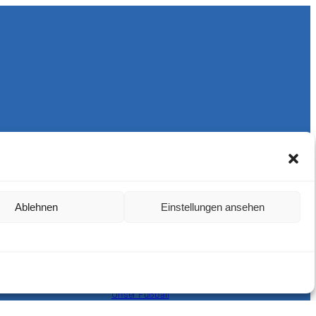
Ablehnen
Einstellungen ansehen
Harlekins Berlin ’98
Supporters Karlsruhe
Unser Fußball