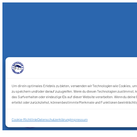
Um dir ein optimales Erlebnis zu bieten, verwenden wir Technologien wie Cookies, u
zu speichern und/oder darauf zuzugreifen. Wenn du diesen Technologien zustimmst, k
das Surfverhalten oder eindeutige IDs auf dieser Website verarbeiten. Wenn du deine E
erteilst oder zurückziehst, können bestimmte Merkmale und Funktionen beeinträchti
Cookie-Richtlinie
Datenschutzerklärung
Impressum
Förderkreis Ostkurve e.V.