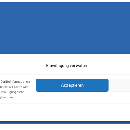
Einwilligung verwalten
m Geräteinformationen
Akzeptieren
önnen wir Daten wie
Kontakt
inwilligung nicht
Impressum
gt werden.
Cookie-Richtlinie (EU)
Datenschutzerklärung