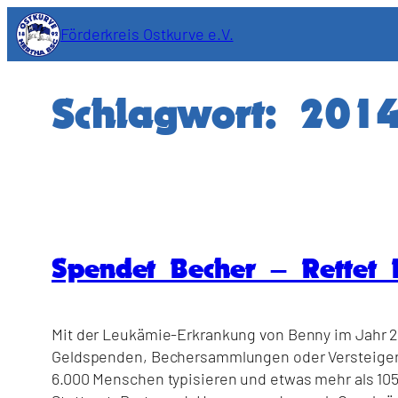
Zum
Förderkreis Ostkurve e.V.
Inhalt
springen
Schlagwort:
201
Spendet Becher – Rettet 
Mit der Leukämie-Erkrankung von Benny im Jahr 20
Geldspenden, Bechersammlungen oder Versteigeru
6.000 Menschen typisieren und etwas mehr als 105.