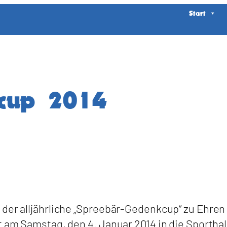
Start
kcup 2014
r der alljährliche „Spreebär-Gedenkcup“ zu Ehr
t am Samstag, den 4. Januar 2014 in die Sportha