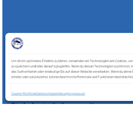
Um dir ein optimales Erlebnis zu bieten, verwenden wir Technologien wie Cookies, u
zu speichern und/oder darauf zuzugreifen. Wenn du diesen Technologien zustimmst, k
das Surfverhalten oder eindeutige IDs auf dieser Website verarbeiten. Wenn du deine E
erteilst oder zurückziehst, können bestimmte Merkmale und Funktionen beeinträchti
Cookie-Richtlinie
Datenschutzerklärung
Impressum
Förderkreis Ostkurve e.V.
Sei ein Teil des Ganzen!