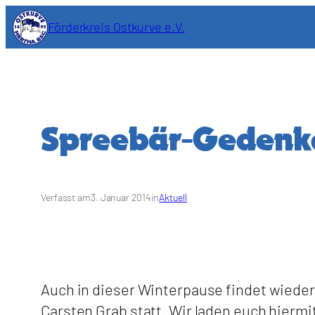
Zum
Förderkreis Ostkurve e.V.
Inhalt
springen
Spreebär-Geden
Verfasst am
3. Januar 2014
in
Aktuell
Auch in dieser Winterpause findet wiede
Carsten Grab statt. Wir laden euch hiermi