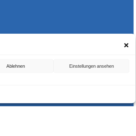
Ablehnen
Einstellungen ansehen
Harlekins Berlin ’98
Supporters Karlsruhe
Unser Fußball
Verbandstrafen abschaffen
Fanprojekt Berlin