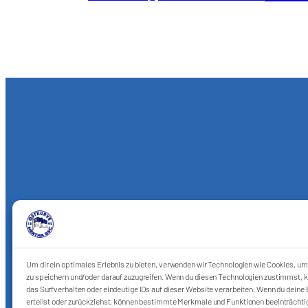
Um dir ein optimales Erlebnis zu bieten, verwenden wir Technologien wie Cookies, u
zu speichern und/oder darauf zuzugreifen. Wenn du diesen Technologien zustimmst, k
das Surfverhalten oder eindeutige IDs auf dieser Website verarbeiten. Wenn du deine E
erteilst oder zurückziehst, können bestimmte Merkmale und Funktionen beeinträchti