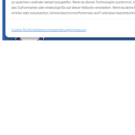
zu speichern und/oder darauf zuzugreifen. Wenn du diesen Technologien zustimmst, k
das Surfverhalten oder eindeutige IDs auf dieser Website verarbeiten. Wenn du deine E
erteilst oder zurückziehst, können bestimmte Merkmale und Funktionen beeinträchti
Cookie-Richtlinie
Datenschutzerklärung
Impressum
Förderkreis Ostkurve e.V.
Sei ein Teil des Ganzen!