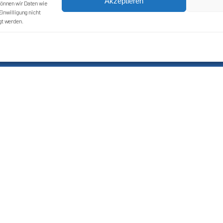
Akzeptieren
önnen wir Daten wie
inwilligung nicht
gt werden.
Kontakt
Impressum
Cookie-Richtlinie (EU)
Datenschutzerklärung