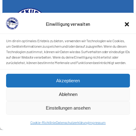
Einwilligung verwalten
Um dir ein optimales Erlebnis zu bieten, verwenden wir Technologien wie Cookies,
um Geräteinformationen zu speichern und/oder darauf zuzugreifen. Wenn du diesen
Förderkreis Ostkurve e.V.
Technologien zustimmst, können wir Daten wie das Surfverhalten oder eindeutige IDs
auf dieser Website verarbeiten. Wenn du deine Einwilligung nicht erteilst oder
Sei ein Teil des Ganzen!
zurückziehst, können bestimmte Merkmale und Funktionen beeinträchtigt werden.
Kontakt
Impressum
Akzeptieren
Cookie-Richtlinie (EU)
Datenschutzerklärung
Ablehnen
Harlekins Berlin ’98
Einstellungen ansehen
Supporters Karlsruhe
Cookie-Richtlinie
Datenschutzerklärung
Impressum
Unser Fußball