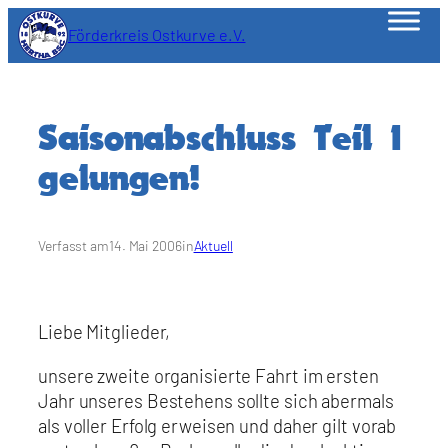
Zum
Förderkreis Ostkurve e.V.
Inhalt
springen
Saisonabschluss Teil I
gelungen!
Verfasst am
14. Mai 2006
in
Aktuell
Liebe Mitglieder,
unsere zweite organisierte Fahrt im ersten
Jahr unseres Bestehens sollte sich abermals
als voller Erfolg erweisen und daher gilt vorab