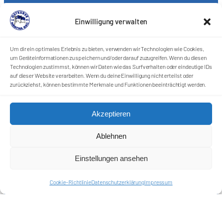
Einwilligung verwalten
Um dir ein optimales Erlebnis zu bieten, verwenden wir Technologien wie Cookies,
um Geräteinformationen zu speichern und/oder darauf zuzugreifen. Wenn du diesen
Technologien zustimmst, können wir Daten wie das Surfverhalten oder eindeutige IDs
auf dieser Website verarbeiten. Wenn du deine Einwilligung nicht erteilst oder
zurückziehst, können bestimmte Merkmale und Funktionen beeinträchtigt werden.
Akzeptieren
Ablehnen
Förderkreis Ostkurve e.V.
Einstellungen ansehen
Sei ein Teil des Ganzen!
Cookie-Richtlinie
Datenschutzerklärung
Impressum
Kontakt
Impressum
Cookie-Richtlinie (EU)
Datenschutzerklärung