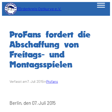
Zum
Förderkreis Ostkurve e.V.
Inhalt
springen
ProFans fordert die
Abschaffung von
Freitags- und
Montagsspielen
Verfasst am
7. Juli 2015
in
Profans
Berlin, den 07. Juli 2015