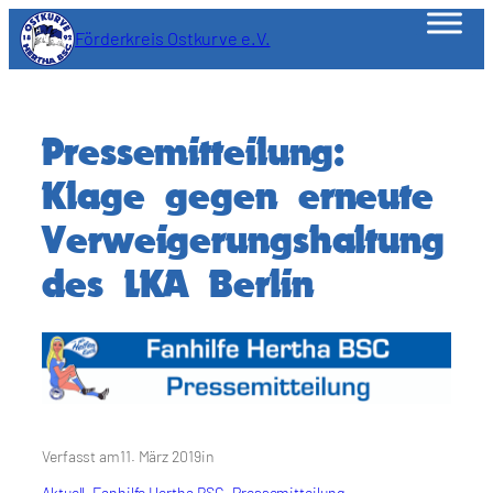
Zum
Förderkreis Ostkurve e.V.
Inhalt
springen
Pressemitteilung:
Klage gegen erneute
Verweigerungshaltung
des LKA Berlin
Verfasst am
11. März 2019
in
Aktuell
, 
Fanhilfe Hertha BSC
, 
Pressemitteilung