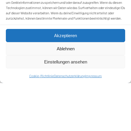
um Geräteinformationen zu speichern und/oder darauf zuzugreifen. Wenn du diesen
Technologien zustimmst, können wir Daten wie das Surfverhalten oder eindeutige IDs
auf dieser Website verarbeiten. Wenn du deine Einwilligung nicht erteilst oder
zurückziehst, können bestimmte Merkmale und Funktionen beeinträchtigt werden.
Förderkreis Ostkurve e.V.
Sei ein Teil des Ganzen!
Akzeptieren
Kontakt
Ablehnen
Impressum
Cookie-Richtlinie (EU)
Datenschutzerklärung
Einstellungen ansehen
Cookie-Richtlinie
Datenschutzerklärung
Impressum
Harlekins Berlin ’98
Supporters Karlsruhe
Unser Fußball
Verbandstrafen abschaffen