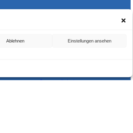
Ablehnen
Einstellungen ansehen
Harlekins Berlin ’98
Supporters Karlsruhe
Unser Fußball
Verbandstrafen abschaffen
Fanprojekt Berlin