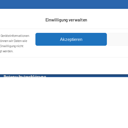
Einwilligung verwalten
m Geräteinformationen
Akzeptieren
önnen wir Daten wie
inwilligung nicht
gt werden.
Kontakt
Impressum
Cookie-Richtlinie (EU)
Datenschutzerklärung