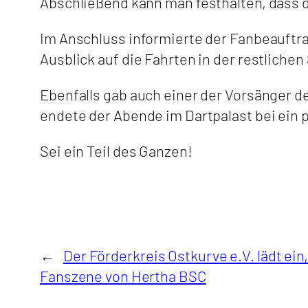
Abschließend kann man festhalten, dass d
Im Anschluss informierte der Fanbeauftr
Ausblick auf die Fahrten in der restlichen
Ebenfalls gab auch einer der Vorsänger d
endete der Abende im Dartpalast bei ein 
Sei ein Teil des Ganzen!
←
Der Förderkreis Ostkurve e.V. lädt ein,
Fanszene von Hertha BSC