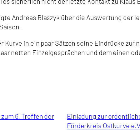
ies sicherlich nicht der letzte Kontakt zu Klau
agte Andreas Blaszyk über die Auswertung der l
 Saison.
er Kurve in ein paar Sätzen seine Eindrücke zur
paar netten Einzelgesprächen und dem einen od
 zum 6. Treffen der
Einladung zur ordentlic
Förderkreis Ostkurve e.V