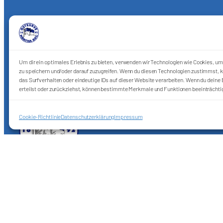
Um dir ein optimales Erlebnis zu bieten, verwenden wir Technologien wie Cookies, u
zu speichern und/oder darauf zuzugreifen. Wenn du diesen Technologien zustimmst, k
das Surfverhalten oder eindeutige IDs auf dieser Website verarbeiten. Wenn du deine E
erteilst oder zurückziehst, können bestimmte Merkmale und Funktionen beeinträchti
Cookie-Richtlinie
Datenschutzerklärung
Impressum
Förderkreis Ostkurve e.V.
Sei ein Teil des Ganzen!