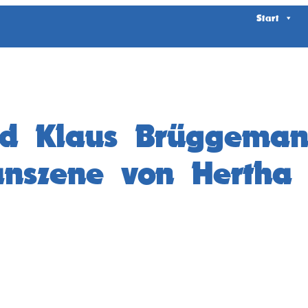
Start
ied Klaus Brüggema
anszene von Hertha