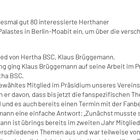
iesmal gut 80 interessierte Herthaner
alastes in Berlin-Moabit ein, um über die versc
ied von Hertha BSC, Klaus Brüggemann.
ng ging Klaus Brüggemann auf seine Arbeit im P
tha BSC.
ewähltes Mitglied im Präsidium unseres Vereins
ach er davon, dass bis jetzt die fanspezifischen 
rd und es auch bereits einen Termin mit der Fanb
ann eine einfache Antwort: „Zunächst musste s
n ist übrings bereits im zweiten Jahr Mitglied
verschiedenen Themen aus und war teilweise von 