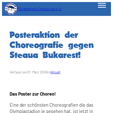
Zum
Förderkreis Ostkurve e.V.
Inhalt
springen
Posteraktion der
Choreografie gegen
Steaua Bukarest!
Verfasst am
31. März 2006
in
Aktuell
Das Poster zur Choreo!
Eine der schönsten Choreografien die das
Olympiastadion je gesehen hat, ist jetzt in