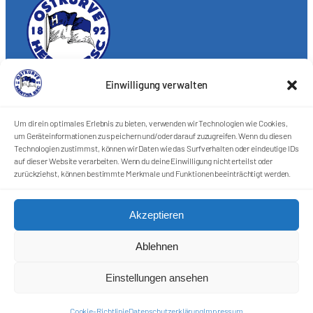
Einwilligung verwalten
Förderkreis Ostkurve e.V.
Sei ein Teil des Ganzen!
Um dir ein optimales Erlebnis zu bieten, verwenden wir Technologien wie Cookies,
Kontakt
um Geräteinformationen zu speichern und/oder darauf zuzugreifen. Wenn du diesen
Technologien zustimmst, können wir Daten wie das Surfverhalten oder eindeutige IDs
Impressum
auf dieser Website verarbeiten. Wenn du deine Einwilligung nicht erteilst oder
Cookie-Richtlinie (EU)
zurückziehst, können bestimmte Merkmale und Funktionen beeinträchtigt werden.
Datenschutzerklärung
Akzeptieren
Harlekins Berlin ’98
Ablehnen
Supporters Karlsruhe
Einstellungen ansehen
Unser Fußball
Cookie-Richtlinie
Datenschutzerklärung
Impressum