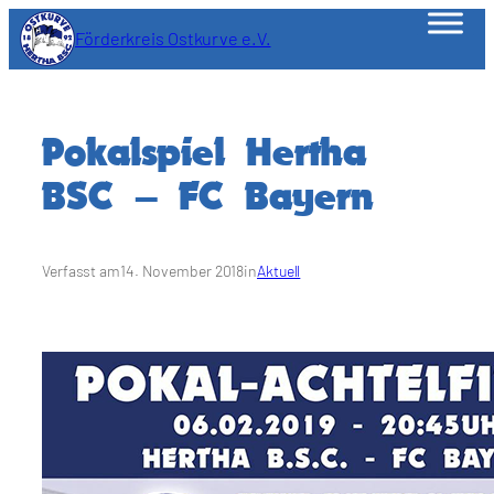
Zum
Förderkreis Ostkurve e.V.
Inhalt
springen
Pokalspiel Hertha
BSC – FC Bayern
Verfasst am
14. November 2018
in
Aktuell