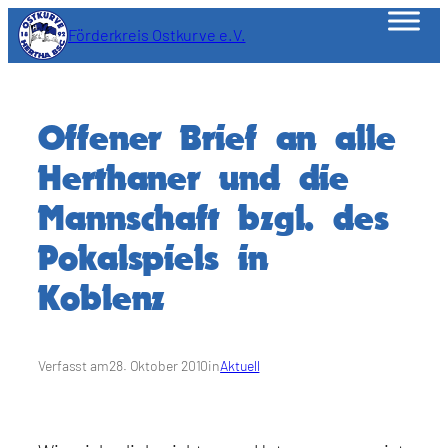
Zum
Förderkreis Ostkurve e.V.
Inhalt
springen
Offener Brief an alle
Herthaner und die
Mannschaft bzgl. des
Pokalspiels in
Koblenz
Verfasst am
28. Oktober 2010
in
Aktuell