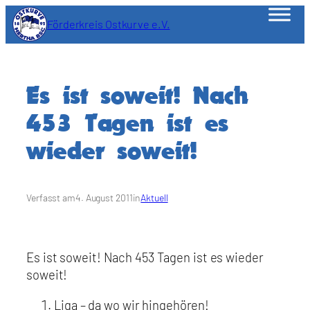
Zum
Förderkreis Ostkurve e.V.
Inhalt
springen
Es ist soweit! Nach
453 Tagen ist es
wieder soweit!
Verfasst am
4. August 2011
in
Aktuell
Es ist soweit! Nach 453 Tagen ist es wieder
soweit!
Liga – da wo wir hingehören!