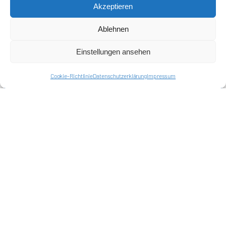
Akzeptieren
Ablehnen
Einstellungen ansehen
Cookie-Richtlinie
Datenschutzerklärung
Impressum
Förderkreis Ostkurve e.V.
Sei ein Teil des Ganzen!