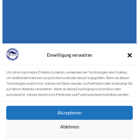
Einwilligung verwalten
Um dir ein optimales Erlebnis zu bieten, verwenden wir Technologien wie Cookies,
um Geräteinformationen zu speichern und/oder darauf zuzugreifen. Wenn du diesen
Technologien zustimmst, können wir Daten wie das Surfverhalten oder eindeutige IDs
auf dieser Website verarbeiten. Wenn du deine Einwilligung nicht erteilst oder
zurückziehst, können bestimmte Merkmale und Funktionen beeinträchtigt werden.
Akzeptieren
Förderkreis Ostkurve e.V.
Ablehnen
Sei ein Teil des Ganzen!
Kontakt