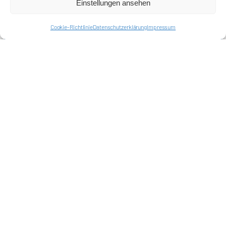
Einstellungen ansehen
Impressum
Cookie-Richtlinie (EU)
Datenschutzerklärung
Cookie-Richtlinie
Datenschutzerklärung
Impressum
Harlekins Berlin ’98
Supporters Karlsruhe
Unser Fußball
Verbandstrafen abschaffen
Fanprojekt Berlin
Hertha BSC