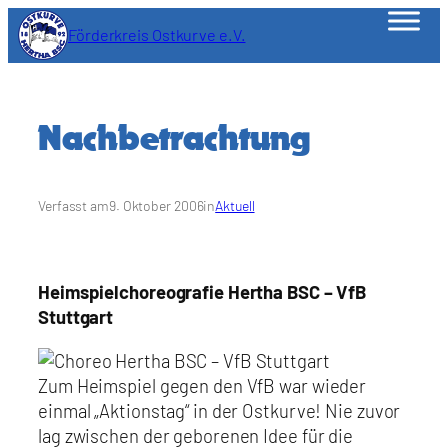
Zum
Förderkreis Ostkurve e.V.
Inhalt
springen
Nachbetrachtung
Verfasst am
9. Oktober 2006
in
Aktuell
Heimspielchoreografie Hertha BSC – VfB
Stuttgart
Zum Heimspiel gegen den VfB war wieder
einmal „Aktionstag“ in der Ostkurve! Nie zuvor
lag zwischen der geborenen Idee für die