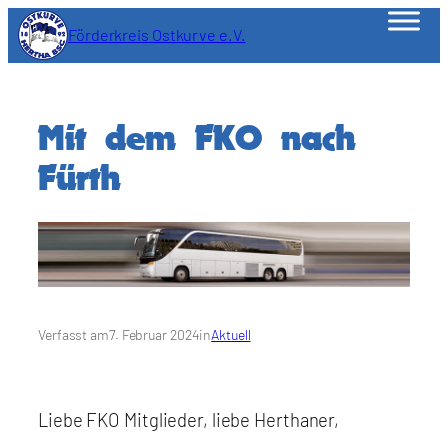
Zum
Förderkreis Ostkurve e.V.
Inhalt
springen
Mit dem FKO nach
Fürth
Verfasst am
7. Februar 2024
in
Aktuell
Liebe FKO Mitglieder, liebe Herthaner,