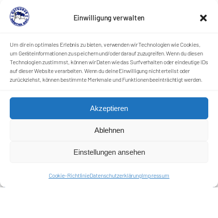
Einwilligung verwalten
Um dir ein optimales Erlebnis zu bieten, verwenden wir Technologien wie Cookies,
um Geräteinformationen zu speichern und/oder darauf zuzugreifen. Wenn du diesen
Technologien zustimmst, können wir Daten wie das Surfverhalten oder eindeutige IDs
auf dieser Website verarbeiten. Wenn du deine Einwilligung nicht erteilst oder
zurückziehst, können bestimmte Merkmale und Funktionen beeinträchtigt werden.
Förderkreis Ostkurve e.V.
Akzeptieren
Sei ein Teil des Ganzen!
Ablehnen
Kontakt
Impressum
Cookie-Richtlinie (EU)
Einstellungen ansehen
Datenschutzerklärung
Cookie-Richtlinie
Datenschutzerklärung
Impressum
Harlekins Berlin ’98
Supporters Karlsruhe