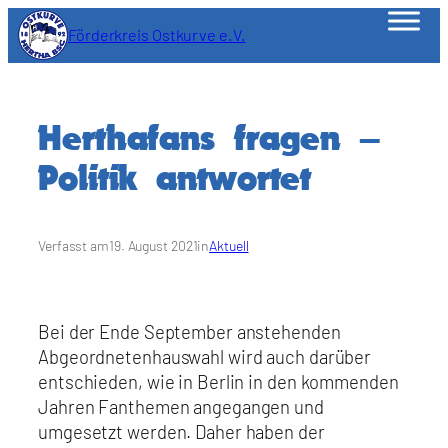
Zum
Förderkreis Ostkurve e.V.
Inhalt
springen
Herthafans fragen –
Politik antwortet
Verfasst am
19. August 2021
in
Aktuell
Bei der Ende September anstehenden
Abgeordnetenhauswahl wird auch darüber
entschieden, wie in Berlin in den kommenden
Jahren Fanthemen angegangen und
umgesetzt werden. Daher haben der