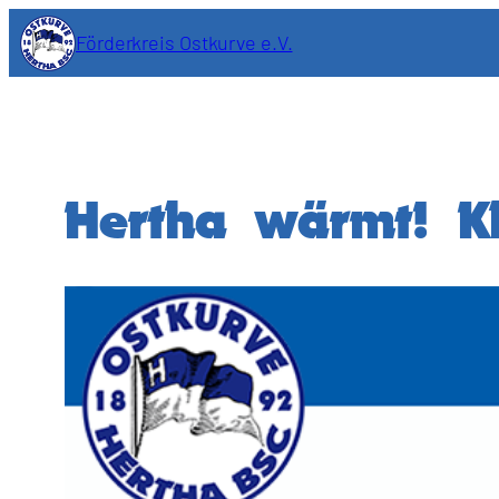
Zum
Förderkreis Ostkurve e.V.
Inhalt
springen
Hertha wärmt! K