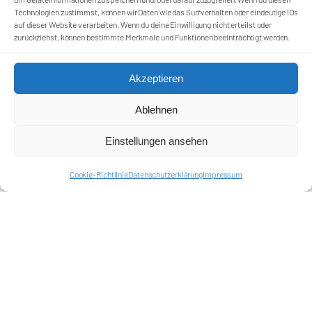
Technologien zustimmst, können wir Daten wie das Surfverhalten oder eindeutige IDs
auf dieser Website verarbeiten. Wenn du deine Einwilligung nicht erteilst oder
zurückziehst, können bestimmte Merkmale und Funktionen beeinträchtigt werden.
Akzeptieren
Ablehnen
Einstellungen ansehen
Cookie-Richtlinie
Datenschutzerklärung
Impressum
Förderkreis Ostkurve e.V.