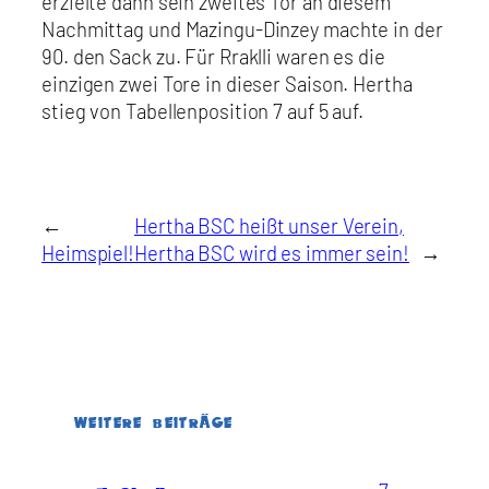
erzielte dann sein zweites Tor an diesem
Nachmittag und Mazingu-Dinzey machte in der
90. den Sack zu. Für Rraklli waren es die
einzigen zwei Tore in dieser Saison. Hertha
stieg von Tabellenposition 7 auf 5 auf.
←
Hertha BSC heißt unser Verein,
Heimspiel!
Hertha BSC wird es immer sein!
→
WEITERE BEITRÄGE