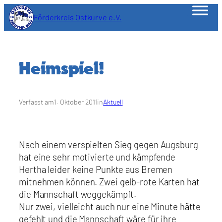
Zum
Förderkreis Ostkurve e.V.
Inhalt
springen
Heimspiel!
Verfasst am
1. Oktober 2011
in
Aktuell
Nach einem verspielten Sieg gegen Augsburg
hat eine sehr motivierte und kämpfende
Hertha leider keine Punkte aus Bremen
mitnehmen können. Zwei gelb-rote Karten hat
die Mannschaft weggekämpft.
Nur zwei, vielleicht auch nur eine Minute hätte
gefehlt und die Mannschaft wäre für ihre