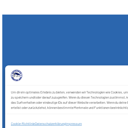
Um dir ein optimales Erlebnis zu bieten, verwenden wir Technologien wie Cookies, u
zu speichern und/oder darauf zuzugreifen. Wenn du diesen Technologien zustimmst, k
das Surfverhalten oder eindeutige IDs auf dieser Website verarbeiten. Wenn du deine E
erteilst oder zurückziehst, können bestimmte Merkmale und Funktionen beeinträchti
Cookie-Richtlinie
Datenschutzerklärung
Impressum