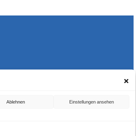
Ablehnen
Einstellungen ansehen
Harlekins Berlin ’98
Supporters Karlsruhe