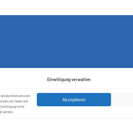
Einwilligung verwalten
m Geräteinformationen
Akzeptieren
önnen wir Daten wie
Kontakt
inwilligung nicht
gt werden.
Impressum
Cookie-Richtlinie (EU)
Datenschutzerklärung