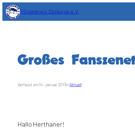
Zum
Förderkreis Ostkurve e.V.
Inhalt
springen
Großes Fanszenet
Verfasst am
14. Januar 2013
in
Aktuell
Hallo Herthaner!