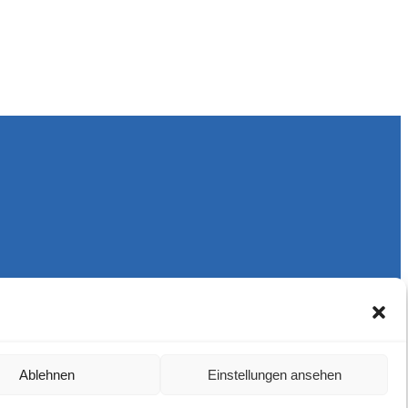
Harlekins Berlin ’98
Ablehnen
Einstellungen ansehen
Supporters Karlsruhe