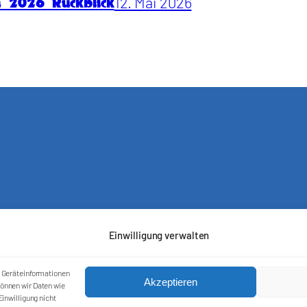
12. Mai 2026
n 2026 Rückblick
Einwilligung verwalten
Kontakt
Impressum
Cookie-Richtlinie (EU)
m Geräteinformationen
Akzeptieren
önnen wir Daten wie
Datenschutzerklärung
inwilligung nicht