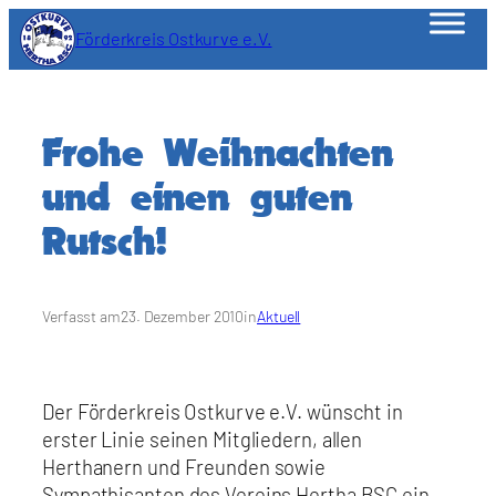
Zum
Förderkreis Ostkurve e.V.
Inhalt
springen
Frohe Weihnachten
und einen guten
Rutsch!
Verfasst am
23. Dezember 2010
in
Aktuell
Der Förderkreis Ostkurve e.V. wünscht in
erster Linie seinen Mitgliedern, allen
Herthanern und Freunden sowie
Sympathisanten des Vereins Hertha BSC ein