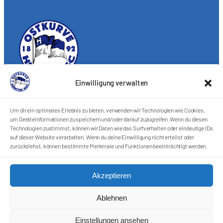
Einwilligung verwalten
Förderkreis Ostkurve e.V.
Sei ein Teil des Ganzen!
Um dir ein optimales Erlebnis zu bieten, verwenden wir Technologien wie Cookies,
um Geräteinformationen zu speichern und/oder darauf zuzugreifen. Wenn du diesen
Kontakt
Technologien zustimmst, können wir Daten wie das Surfverhalten oder eindeutige IDs
Impressum
auf dieser Website verarbeiten. Wenn du deine Einwilligung nicht erteilst oder
Cookie-Richtlinie (EU)
zurückziehst, können bestimmte Merkmale und Funktionen beeinträchtigt werden.
Datenschutzerklärung
Akzeptieren
Harlekins Berlin ’98
Ablehnen
Supporters Karlsruhe
Einstellungen ansehen