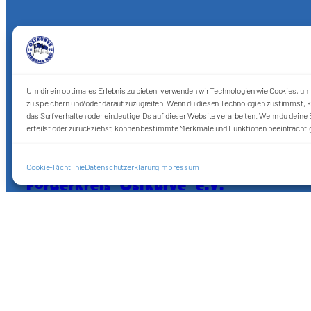
Um dir ein optimales Erlebnis zu bieten, verwenden wir Technologien wie Cookies, u
zu speichern und/oder darauf zuzugreifen. Wenn du diesen Technologien zustimmst, k
das Surfverhalten oder eindeutige IDs auf dieser Website verarbeiten. Wenn du deine E
erteilst oder zurückziehst, können bestimmte Merkmale und Funktionen beeinträchti
Cookie-Richtlinie
Datenschutzerklärung
Impressum
Förderkreis Ostkurve e.V.
Sei ein Teil des Ganzen!