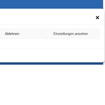
Harlekins Berlin ’98
Ablehnen
Einstellungen ansehen
Supporters Karlsruhe
Unser Fußball
Verbandstrafen abschaffen
Fanprojekt Berlin
Hertha BSC