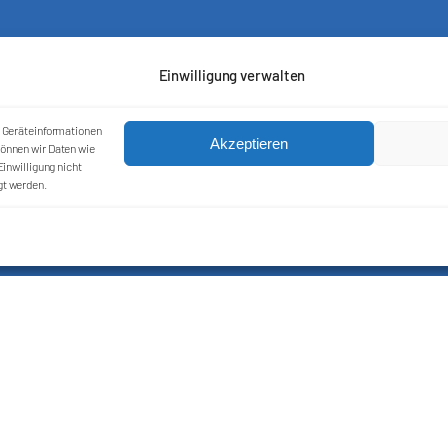
Einwilligung verwalten
Kontakt
m Geräteinformationen
Akzeptieren
Impressum
önnen wir Daten wie
Cookie-Richtlinie (EU)
inwilligung nicht
gt werden.
Datenschutzerklärung