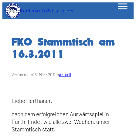
Zum
Förderkreis Ostkurve e.V.
Inhalt
springen
FKO Stammtisch am
16.3.2011
Verfasst am
16. März 2011
in
Aktuell
Liebe Herthaner,
nach dem erfolgreichen Auswärtsspiel in
Fürth, findet wie alle zwei Wochen, unser
Stammtisch statt.