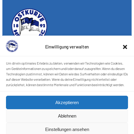
Einwilligung verwalten
Förderkreis Ostkurve e.V.
Sei ein Teil des Ganzen!
Um dir ein optimales Erlebnis zu bieten, verwenden wir Technologien wie Cookies,
um Geräteinformationen zu speichern und/oder darauf zuzugreifen. Wenn du diesen
Kontakt
Technologien zustimmst, können wir Daten wie das Surfverhalten oder eindeutige IDs
Impressum
auf dieser Website verarbeiten. Wenn du deine Einwilligung nicht erteilst oder
Cookie-Richtlinie (EU)
zurückziehst, können bestimmte Merkmale und Funktionen beeinträchtigt werden.
Datenschutzerklärung
Akzeptieren
Harlekins Berlin ’98
Ablehnen
Supporters Karlsruhe
Einstellungen ansehen
Unser Fußball